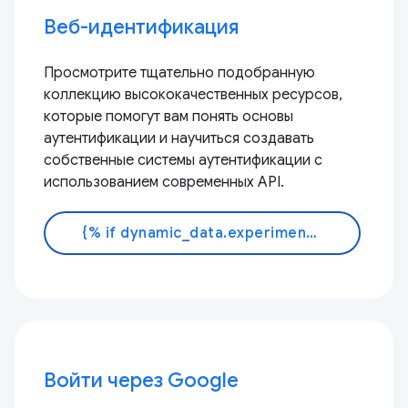
Веб-идентификация
Просмотрите тщательно подобранную
коллекцию высококачественных ресурсов,
которые помогут вам понять основы
аутентификации и научиться создавать
собственные системы аутентификации с
использованием современных API.
{% if dynamic_data.experiments.IdentityButtonTextFeature.button_variant == 'variant_a' %}Узнать больше{% else %}Читать документацию{% endif %}
Войти через Google