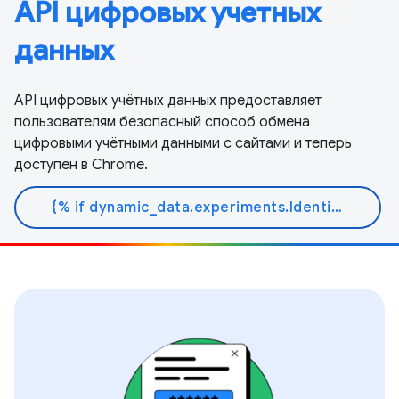
API цифровых учетных
данных
API цифровых учётных данных предоставляет
пользователям безопасный способ обмена
цифровыми учётными данными с сайтами и теперь
доступен в Chrome.
{% if dynamic_data.experiments.IdentityButtonTextFeature.button_variant == 'variant_a' %}Узнать больше{% else %}Читать документ{% endif %}