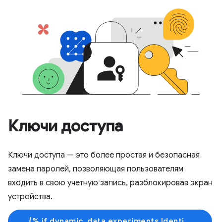
Ключи доступа
Ключи доступа — это более простая и безопасная
замена паролей, позволяющая пользователям
входить в свою учетную запись, разблокировав экран
устройства.
{% if dynamic_data.experiments.IdentityButtonTextFeature.button_variant == 'variant_a' %}Узнать больше{% else %}Начать обучение{% endif %}