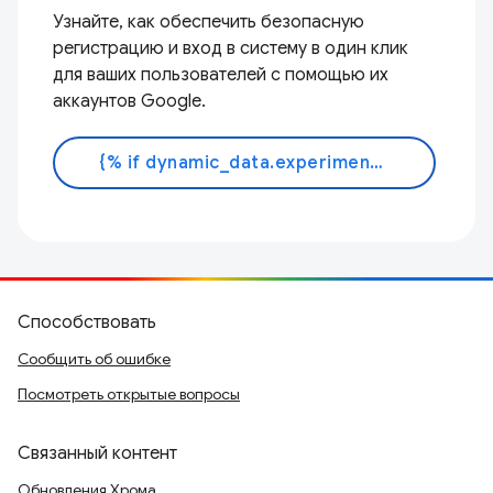
Узнайте, как обеспечить безопасную
регистрацию и вход в систему в один клик
для ваших пользователей с помощью их
аккаунтов Google.
{% if dynamic_data.experiments.IdentityButtonTextFeature.button_variant == 'variant_a' %}Узнать больше{% else %}Читать документ{% endif %}
Способствовать
Сообщить об ошибке
Посмотреть открытые вопросы
Связанный контент
Обновления Хрома