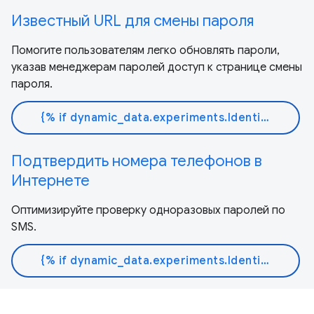
Известный URL для смены пароля
Помогите пользователям легко обновлять пароли,
указав менеджерам паролей доступ к странице смены
пароля.
{% if dynamic_data.experiments.IdentityButtonTextFeature.button_variant == 'variant_a' %}Узнать больше{% else %}Читать документ{% endif %}
Подтвердить номера телефонов в
Интернете
Оптимизируйте проверку одноразовых паролей по
SMS.
{% if dynamic_data.experiments.IdentityButtonTextFeature.button_variant == 'variant_a' %}Узнать больше{% else %}Читать документ{% endif %}