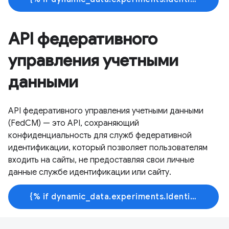
API федеративного
управления учетными
данными
API федеративного управления учетными данными
(FedCM) — это API, сохраняющий
конфиденциальность для служб федеративной
идентификации, который позволяет пользователям
входить на сайты, не предоставляя свои личные
данные службе идентификации или сайту.
{% if dynamic_data.experiments.IdentityButtonTextFeature.button_variant == 'variant_a' %}Узнать больше{% else %}Начать обучение{% endif %}