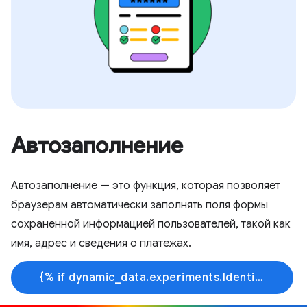
Автозаполнение
Автозаполнение — это функция, которая позволяет
браузерам автоматически заполнять поля формы
сохраненной информацией пользователей, такой как
имя, адрес и сведения о платежах.
{% if dynamic_data.experiments.IdentityButtonTextFeature.button_variant == 'variant_a' %}Узнать больше{% else %}Начать обучение{% endif %}