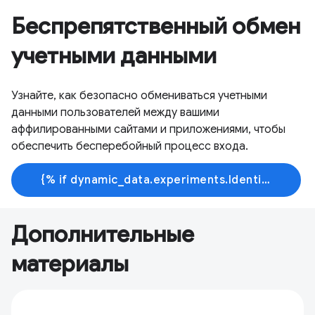
Беспрепятственный обмен
учетными данными
Узнайте, как безопасно обмениваться учетными
данными пользователей между вашими
аффилированными сайтами и приложениями, чтобы
обеспечить бесперебойный процесс входа.
{% if dynamic_data.experiments.IdentityButtonTextFeature.button_variant == 'variant_a' %}Узнать больше{% else %}Начать обучение{% endif %}
Дополнительные
материалы