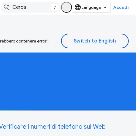
/
Accedi
otrebbero contenere errori.
Verificare i numeri di telefono sul Web