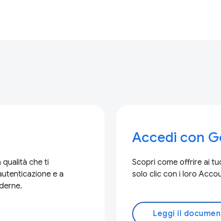
Accedi con G
 qualità che ti
Scopri come offrire ai tuo
autenticazione e a
solo clic con i loro Acc
oderne.
Leggi il documen