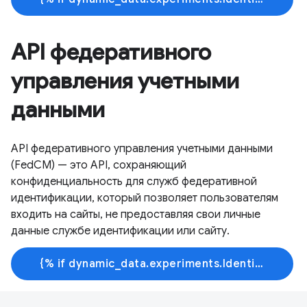
API федеративного
управления учетными
данными
API федеративного управления учетными данными
(FedCM) — это API, сохраняющий
конфиденциальность для служб федеративной
идентификации, который позволяет пользователям
входить на сайты, не предоставляя свои личные
данные службе идентификации или сайту.
{% if dynamic_data.experiments.IdentityButtonTextFeature.button_variant == 'variant_a' %}Узнать больше{% else %}Начать обучение{% endif %}