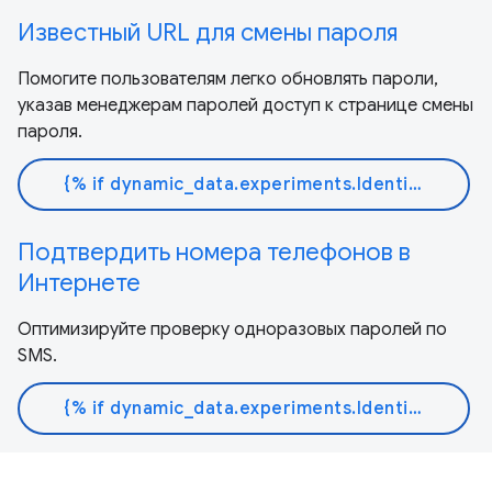
Известный URL для смены пароля
Помогите пользователям легко обновлять пароли,
указав менеджерам паролей доступ к странице смены
пароля.
{% if dynamic_data.experiments.IdentityButtonTextFeature.button_variant == 'variant_a' %}Узнать больше{% else %}Читать документ{% endif %}
Подтвердить номера телефонов в
Интернете
Оптимизируйте проверку одноразовых паролей по
SMS.
{% if dynamic_data.experiments.IdentityButtonTextFeature.button_variant == 'variant_a' %}Узнать больше{% else %}Читать документ{% endif %}