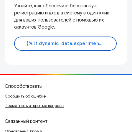
Узнайте, как обеспечить безопасную
регистрацию и вход в систему в один клик
для ваших пользователей с помощью их
аккаунтов Google.
{% if dynamic_data.experiments.IdentityButtonTextFeature.button_variant == 'variant_a' %}Узнать больше{% else %}Читать документ{% endif %}
Способствовать
Сообщить об ошибке
Посмотреть открытые вопросы
Связанный контент
Обновления Хрома