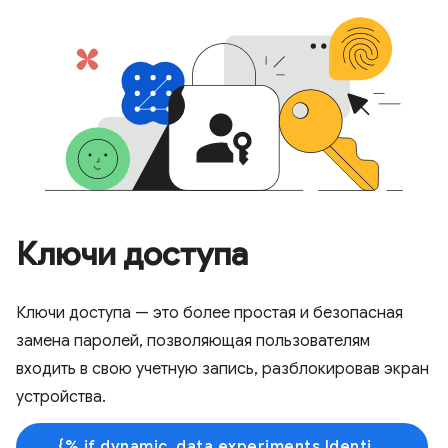
Ключи доступа
Ключи доступа — это более простая и безопасная
замена паролей, позволяющая пользователям
входить в свою учетную запись, разблокировав экран
устройства.
{% if dynamic_data.experiments.IdentityButtonTextFeature.button_variant == 'variant_a' %}Узнать больше{% else %}Начать обучение{% endif %}