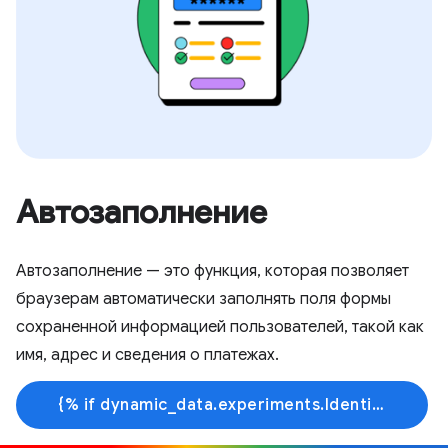
Автозаполнение
Автозаполнение — это функция, которая позволяет
браузерам автоматически заполнять поля формы
сохраненной информацией пользователей, такой как
имя, адрес и сведения о платежах.
{% if dynamic_data.experiments.IdentityButtonTextFeature.button_variant == 'variant_a' %}Узнать больше{% else %}Начать обучение{% endif %}