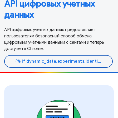
API цифровых учетных
данных
API цифровых учётных данных предоставляет
пользователям безопасный способ обмена
цифровыми учётными данными с сайтами и теперь
доступен в Chrome.
{% if dynamic_data.experiments.IdentityButtonTextFeature.button_variant == 'variant_a' %}Узнать больше{% else %}Читать документ{% endif %}