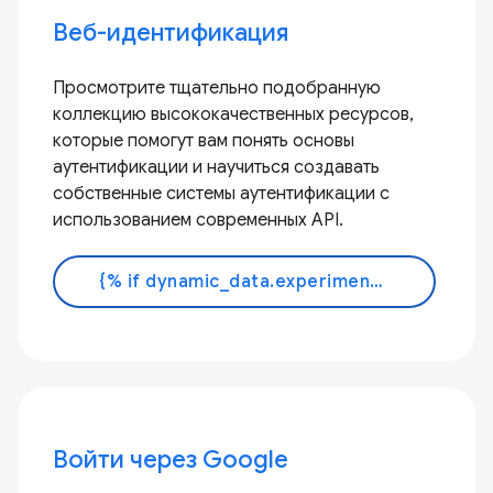
Веб-идентификация
Просмотрите тщательно подобранную
коллекцию высококачественных ресурсов,
которые помогут вам понять основы
аутентификации и научиться создавать
собственные системы аутентификации с
использованием современных API.
{% if dynamic_data.experiments.IdentityButtonTextFeature.button_variant == 'variant_a' %}Узнать больше{% else %}Читать документацию{% endif %}
Войти через Google