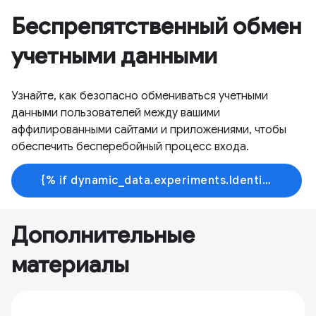
Беспрепятственный обмен
учетными данными
Узнайте, как безопасно обмениваться учетными
данными пользователей между вашими
аффилированными сайтами и приложениями, чтобы
обеспечить бесперебойный процесс входа.
{% if dynamic_data.experiments.IdentityButtonTextFeature.button_variant == 'variant_a' %}Узнать больше{% else %}Начать обучение{% endif %}
Дополнительные
материалы