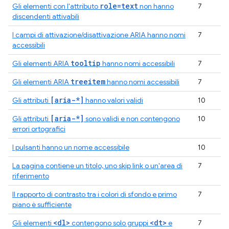
role=text
Gli elementi con l'attributo
non hanno
7
discendenti attivabili
I campi di attivazione/disattivazione ARIA hanno nomi
7
accessibili
tooltip
Gli elementi ARIA
hanno nomi accessibili
7
treeitem
Gli elementi ARIA
hanno nomi accessibili
7
[aria-*]
Gli attributi
hanno valori validi
10
[aria-*]
Gli attributi
sono validi e non contengono
10
errori ortografici
I pulsanti hanno un nome accessibile
10
La pagina contiene un titolo, uno skip link o un'area di
7
riferimento
Il rapporto di contrasto tra i colori di sfondo e primo
7
piano è sufficiente
<dl>
<dt>
Gli elementi
contengono solo gruppi
e
7