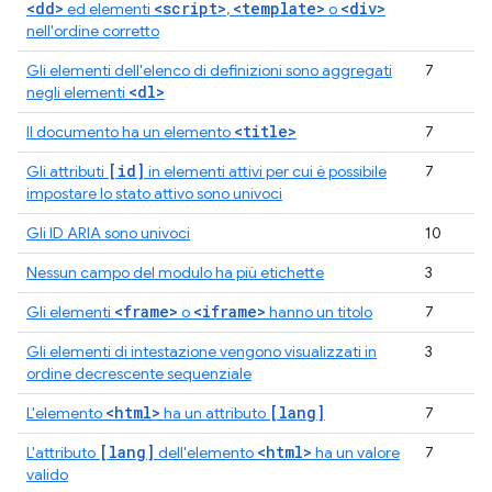
<dd>
<script>
<template>
<div>
ed elementi
,
o
nell'ordine corretto
Gli elementi dell'elenco di definizioni sono aggregati
7
<dl>
negli elementi
<title>
Il documento ha un elemento
7
[id]
Gli attributi
in elementi attivi per cui è possibile
7
impostare lo stato attivo sono univoci
Gli ID ARIA sono univoci
10
Nessun campo del modulo ha più etichette
3
<frame>
<iframe>
Gli elementi
o
hanno un titolo
7
Gli elementi di intestazione vengono visualizzati in
3
ordine decrescente sequenziale
<html>
[lang]
L'elemento
ha un attributo
7
[lang]
<html>
L'attributo
dell'elemento
ha un valore
7
valido