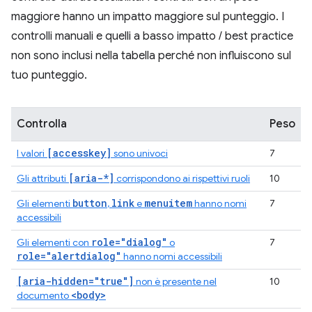
maggiore hanno un impatto maggiore sul punteggio. I
controlli manuali e quelli a basso impatto / best practice
non sono inclusi nella tabella perché non influiscono sul
tuo punteggio.
Controlla
Peso
[accesskey]
I valori
sono univoci
7
[aria-*]
Gli attributi
corrispondono ai rispettivi ruoli
10
button
link
menuitem
Gli elementi
,
e
hanno nomi
7
accessibili
role="dialog"
Gli elementi con
o
7
role="alertdialog"
hanno nomi accessibili
[aria-hidden="true"]
non è presente nel
10
<body>
documento