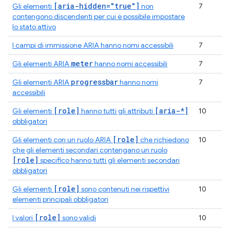
[aria-hidden="true"]
Gli elementi
non
7
contengono discendenti per cui è possibile impostare
lo stato attivo
I campi di immissione ARIA hanno nomi accessibili
7
meter
Gli elementi ARIA
hanno nomi accessibili
7
progressbar
Gli elementi ARIA
hanno nomi
7
accessibili
[role]
[aria-*]
Gli elementi
hanno tutti gli attributi
10
obbligatori
[role]
Gli elementi con un ruolo ARIA
che richiedono
10
che gli elementi secondari contengano un ruolo
[role]
specifico hanno tutti gli elementi secondari
obbligatori
[role]
Gli elementi
sono contenuti nei rispettivi
10
elementi principali obbligatori
[role]
I valori
sono validi
10