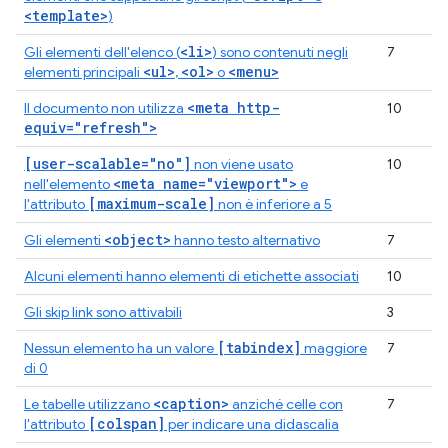
<template>
)
<li>
Gli elementi dell'elenco (
) sono contenuti negli
7
<ul>
<ol>
<menu>
elementi principali
,
o
<meta http-
Il documento non utilizza
10
equiv="refresh">
[user-scalable="no"]
non viene usato
10
<meta name="viewport">
nell'elemento
e
[maximum-scale]
l'attributo
non è inferiore a 5
<object>
Gli elementi
hanno testo alternativo
7
Alcuni elementi hanno elementi di etichette associati
10
Gli skip link sono attivabili
3
[tabindex]
Nessun elemento ha un valore
maggiore
7
di 0
<caption>
Le tabelle utilizzano
anziché celle con
7
[colspan]
l'attributo
per indicare una didascalia