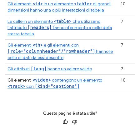
<td>
<table>
Gli elementi
in un elemento
di grandi
10
dimensioni hanno una o più intestazioni di tabella
<table>
Le celle in un elemento
che utilizzano
7
[headers]
l'attributo
fanno riferimento a celle della
stessa tabella
<th>
Gli elementi
e gli elementi con
7
[role="columnheader"/"rowheader"]
hanno le
celle di dati da essi descritte
[lang]
Gli attributi
hanno un valore valido
7
<video>
Gli elementi
contengono un elemento
10
<track>
[kind="captions"]
con
Questa pagina è stata utile?