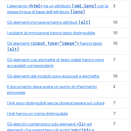
<html>
[xml:lang]
L'elemento
ha un attributo
con la
3
[lang]
stessa lingua di base dell'attributo
[alt]
Gli elementi immagine hanno attributi
10
I pulsanti di immissione hanno testo distinguibile
10
<input type="image">
Gli elementi
hanno testo
10
[alt]
Gli elementi con etichette di testo visibili hanno nomi
7
accessibili corrispondenti
Gli elementi del modulo sono associati a etichette
10
Il documento deve avere un punto di riferimento
3
principale
I link sono distinguibili senza doversi basare sul colore
7
I link hanno un nome distinguibile
7
<li>
Gli elenchi contengono solo elementi
ed
7
<script>
elementi che supportano gli script (
e