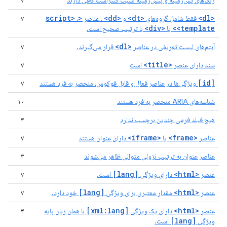
رنگ‌های پس‌زمینه و پیش‌زمینه نسبت کنتراست کافی دارند
۷
<script>
<dd>
<dt>
<dl>
فقط شامل گروه‌های
و
، عناصر
،
۷
<div>
<template>
یا
با ترتیب صحیح است.
<dl>
آیتم‌های لیست تعریفی در عناصر
قرار می‌گیرند.
۷
<title>
سند دارای عنصر
است
۷
[id]
ویژگی‌ها در عناصر فعال و قابل فوکوس، منحصر به فرد هستند
۷
شناسه‌های ARIA منحصر به فرد هستند
۱۰
هیچ فیلد فرمی چندین برچسب ندارد
۳
<iframe>
<frame>
عناصر
یا
دارای عنوان هستند
۷
عناصر عنوان به ترتیب نزولی متوالی ظاهر می‌شوند
۳
[lang]
<html>
عنصر
دارای ویژگی
است.
۷
[lang]
<html>
عنصر
مقدار معتبری برای ویژگی
خود دارد.
۷
[xml:lang]
<html>
عنصر
دارای یک ویژگی
با همان زبان پایه
۳
[lang]
ویژگی
است.