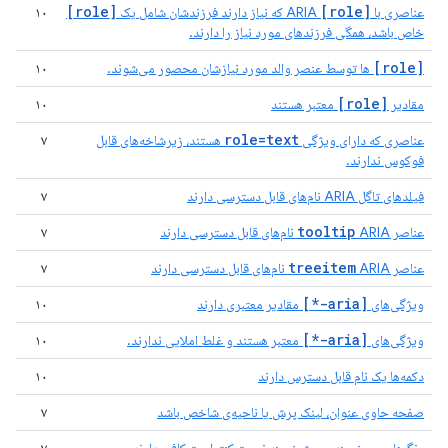
[role]
[role]
عناصری با
ARIA که نیاز دارند فرزندشان شامل یک
۱۰
خاص باشد، همگی فرزندهای مورد نیاز را دارند.
[role]
ها توسط عنصر والد مورد نیازشان محصور می‌شوند.
۱۰
[role]
مقادیر
معتبر هستند
۱۰
role=text
عناصری که دارای ویژگی
هستند، زیرشاخه‌های قابل
۷
فوکوس ندارند.
فیلدهای تاگل ARIA نام‌های قابل دسترسی دارند
۷
tooltip
عناصر
ARIA نام‌های قابل دسترسی دارند
۷
treeitem
عناصر
ARIA نام‌های قابل دسترسی دارند
۷
[aria-*]
ویژگی‌های
مقادیر معتبری دارند
۱۰
[aria-*]
ویژگی‌های
معتبر هستند و غلط املایی ندارند.
۱۰
دکمه‌ها یک نام قابل دسترس دارند
۱۰
صفحه حاوی عنوان، لینک پرش یا ناحیه‌ی شاخص باشد
۷