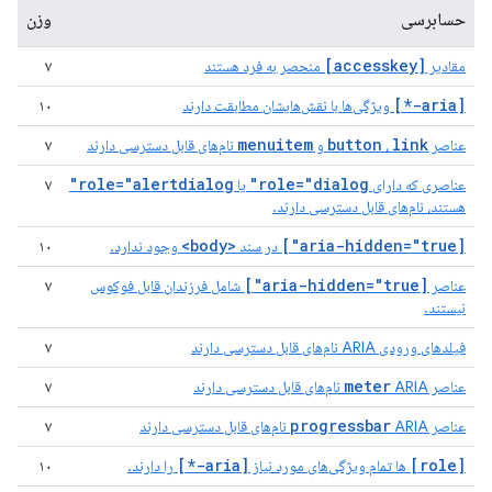
حسابرسی
وزن
[accesskey]
مقادیر
منحصر به فرد هستند
۷
[aria-*]
ویژگی‌ها با نقش‌هایشان مطابقت دارند
۱۰
menuitem
button
link
عناصر
،
و
نام‌های قابل دسترسی دارند
۷
role="alertdialog"
role="dialog"
عناصری که دارای
یا
۷
هستند، نام‌های قابل دسترسی دارند.
<body>
[aria-hidden="true"]
در سند
وجود ندارد.
۱۰
[aria-hidden="true"]
عناصر
شامل فرزندان قابل فوکوس
۷
نیستند.
فیلدهای ورودی ARIA نام‌های قابل دسترسی دارند
۷
meter
عناصر
ARIA نام‌های قابل دسترسی دارند
۷
progressbar
عناصر
ARIA نام‌های قابل دسترسی دارند
۷
[aria-*]
[role]
ها تمام ویژگی‌های مورد نیاز
را دارند.
۱۰