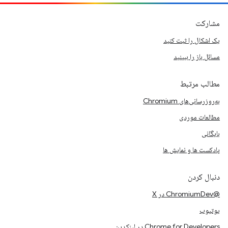
مشارکت
یک اشکال را ثبت کنید
مسائل باز را ببینید
مطالب مرتبط
به‌روزرسانی‌های Chromium
مطالعات موردی
بایگانی
پادکست ها و نمایش ها
دنبال کردن
@ChromiumDev در X
یوتیوب
Chrome for Developers در لینکدین