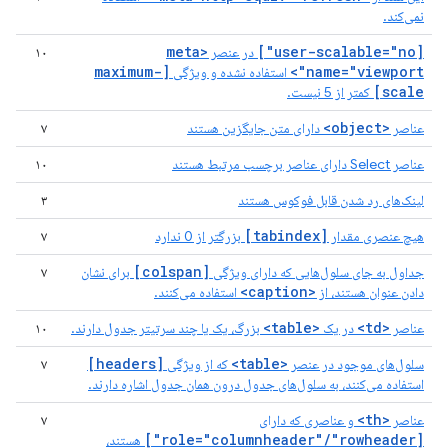
نمی‌کند.
<meta
[user-scalable="no"]
در عنصر
۱۰
[maximum-
name="viewport">
استفاده نشده و ویژگی
scale]
کمتر از 5 نیست.
<object>
عناصر
دارای متن جایگزین هستند
۷
عناصر Select دارای عناصر برچسب مرتبط هستند
۱۰
لینک‌های رد شدن قابل فوکوس هستند
۳
[tabindex]
هیچ عنصری مقدار
بزرگتر از 0 ندارد
۷
[colspan]
جداول به جای سلول‌هایی که دارای ویژگی
برای نشان
۷
<caption>
دادن عنوان هستند، از
استفاده می‌کنند.
<table>
<td>
عناصر
در یک
بزرگ، یک یا چند سرتیتر جدول دارند.
۱۰
[headers]
<table>
سلول‌های موجود در عنصر
که از ویژگی
۷
استفاده می‌کنند، به سلول‌های جدول درون همان جدول اشاره دارند.
<th>
عناصر
و عناصری که دارای
۷
[role="columnheader"/"rowheader"]
هستند،