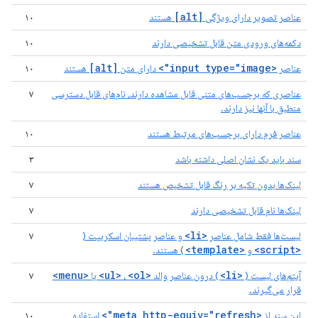
[alt]
عناصر تصویر دارای ویژگی
هستند
۱۰
دکمه‌های ورودی متن قابل تشخیصی دارند
۱۰
[alt]
<input type="image">
عناصر
دارای متن
هستند
۱۰
عناصری که برچسب‌های متنی قابل مشاهده دارند، نام‌های قابل دسترسی
۷
منطبق با آنها نیز دارند.
عناصر فرم دارای برچسب‌های مرتبط هستند
۱۰
سند باید یک نشان اصلی داشته باشد
۳
لینک‌ها بدون تکیه بر رنگ قابل تشخیص هستند
۷
لینک‌ها نام قابل تشخیصی دارند
۷
<li>
لیست‌ها فقط شامل عناصر
و عناصر پشتیبان اسکریپت (
۷
<template>
<script>
و
) هستند.
<menu>
<ol>
<ul>
<li>
آیتم‌های لیست (
) درون عناصر والد
،
یا
۷
قرار می‌گیرند.
<meta http-equiv="refresh">
این سند از
استفاده
۱۰