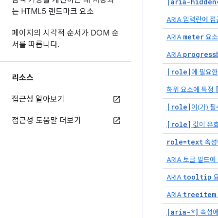
탐색 기능을 개선하는 데 사용되
[aria-hidden
는 HTML5 랜드마크 요소
ARIA 입력란에 
페이지의 시각적 순서가 DOM 순
meter
ARIA
요소
서를 따릅니다
.
progress
ARIA
[role]
에 필요한
리소스
하위 요소에 특정
접근성 알아보기
[role]
이(가) 
접근성 도움말 더보기
[role]
값이 유
role=text
속성
ARIA 토글 필드
tooltip
ARIA
요
treeitem
ARIA
[aria-*]
속성에