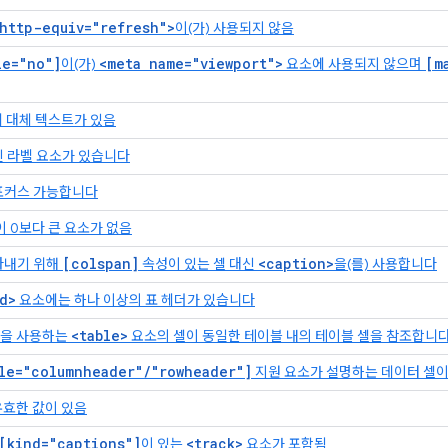
http-equiv="refresh">
이(가) 사용되지 않음
le="no"]
<meta name="viewport">
[m
이(가)
요소에 사용되지 않으며
 대체 텍스트가 있음
된 라벨 요소가 있습니다
포커스 가능합니다
 0보다 큰 요소가 없음
[colspan]
<caption>
타내기 위해
속성이 있는 셀 대신
을(를) 사용합니다
d>
요소에는 하나 이상의 표 헤더가 있습니다
<table>
을 사용하는
요소의 셀이 동일한 테이블 내의 테이블 셀을 참조합니
le="columnheader"/"rowheader"]
지원 요소가 설명하는 데이터 셀이
효한 값이 있음
[kind="captions"]
<track>
이 있는
요소가 포함됨