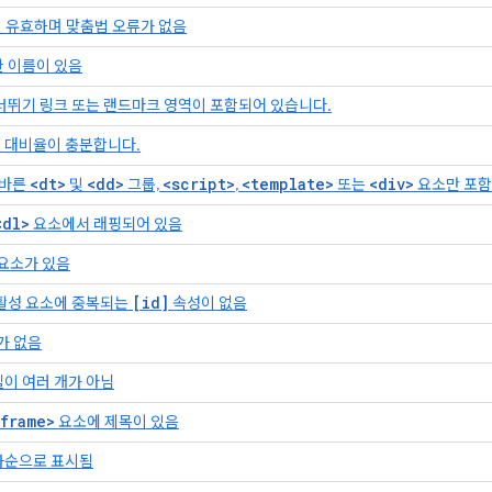
 유효하며 맞춤법 오류가 없음
한 이름이 있음
너뛰기 링크 또는 랜드마크 영역이 포함되어 있습니다.
 대비율이 충분합니다.
<dt>
<dd>
<script>
<template>
<div>
올바른
및
그룹,
,
또는
요소만 포
<dl>
요소에서 래핑되어 있음
요소가 있음
[id]
 활성 요소에 중복되는
속성이 없음
D가 없음
이 여러 개가 아님
iframe>
요소에 제목이 있음
차순으로 표시됨