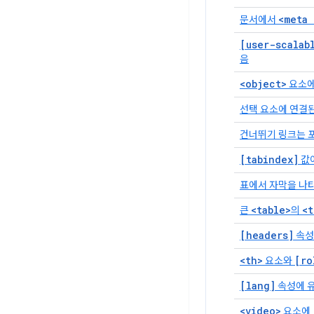
<meta 
문서에서
[user-scalab
음
<object>
요소에
선택 요소에 연결
건너뛰기 링크는 
[tabindex]
값이
표에서 자막을 나
<table>
<t
큰
의
[headers]
속성
<th>
[ro
요소와
[lang]
속성에 유
<video>
요소에