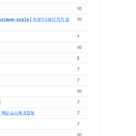
10
aximum-scale]
속성이 5보다 작지 않
10
7
10
3
7
7
10
다
7
 해당 요소에 포함됨
7
7
10