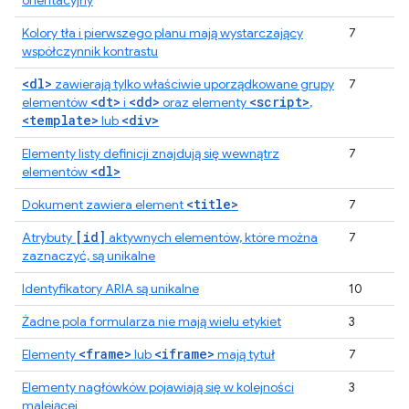
orientacyjny
Kolory tła i pierwszego planu mają wystarczający
7
współczynnik kontrastu
<dl>
zawierają tylko właściwie uporządkowane grupy
7
<dt>
<dd>
<script>
elementów
i
oraz elementy
,
<template>
<div>
lub
Elementy listy definicji znajdują się wewnątrz
7
<dl>
elementów
<title>
Dokument zawiera element
7
[id]
Atrybuty
aktywnych elementów, które można
7
zaznaczyć, są unikalne
Identyfikatory ARIA są unikalne
10
Żadne pola formularza nie mają wielu etykiet
3
<frame>
<iframe>
Elementy
lub
mają tytuł
7
Elementy nagłówków pojawiają się w kolejności
3
malejącej