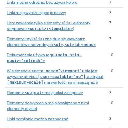
Linki można odróżnić bez użycia koloru
7
Linki mają wyróżniające je nazwy
7
<li>
Listy zawierają tylko elementy
i elementy
7
<script>
<template>
skryptowe (
i
)
<li>
Elementy listy (
) znajdują się wewnątrz
7
<ul>
<ol>
<menu>
elementów nadrzędnych
,
lub
<meta http-
Dokument nie używa tagu
10
equiv="refresh">
<meta name="viewport">
W elemencie
nie jest
10
[user-scalable="no"]
używany atrybut
, a atrybut
[maximum-scale]
ma wartość nie mniejszą niż 5
<object>
Elementy
mają tekst zastępczy
7
Elementy do wybrania mają powiązane z nimi
10
elementy etykiet
Linki pomijania można zaznaczać
3