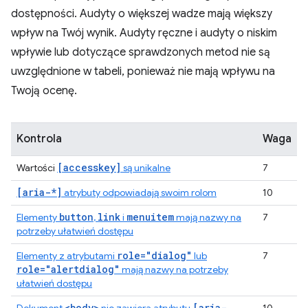
dostępności. Audyty o większej wadze mają większy
wpływ na Twój wynik. Audyty ręczne i audyty o niskim
wpływie lub dotyczące sprawdzonych metod nie są
uwzględnione w tabeli, ponieważ nie mają wpływu na
Twoją ocenę.
Kontrola
Waga
[accesskey]
Wartości
są unikalne
7
[aria-*]
atrybuty odpowiadają swoim rolom
10
button
link
menuitem
Elementy
,
i
mają nazwy na
7
potrzeby ułatwień dostępu
role="dialog"
Elementy z atrybutami
lub
7
role="alertdialog"
mają nazwy na potrzeby
ułatwień dostępu
<body>
[aria-