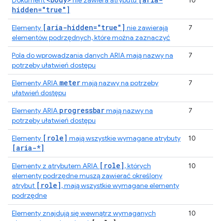
Dokument
nie zawiera atrybutu
10
hidden="true"]
[aria-hidden="true"]
Elementy
nie zawierają
7
elementów podrzędnych, które można zaznaczyć
Pola do wprowadzania danych ARIA mają nazwy na
7
potrzeby ułatwień dostępu
meter
Elementy ARIA
mają nazwy na potrzeby
7
ułatwień dostępu
progressbar
Elementy ARIA
mają nazwy na
7
potrzeby ułatwień dostępu
[role]
Elementy
mają wszystkie wymagane atrybuty
10
[aria-*]
[role]
Elementy z atrybutem ARIA
, których
10
elementy podrzędne muszą zawierać określony
[role]
atrybut
, mają wszystkie wymagane elementy
podrzędne
Elementy znajdują się wewnątrz wymaganych
10