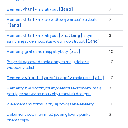
<html>
[lang]
Element
ma atrybut
7
<html>
Element
ma prawidłową wartość atrybutu
7
[lang]
<html>
[xml:lang]
Element
ma atrybut
z tym
3
[lang]
samym językiem podstawowym co atrybut
[alt]
Elementy graficzne mają atrybuty
10
Przyciski wprowadzania danych mają dobrze
10
widoczny tekst
<input type="image">
[alt]
Elementy
mają tekst
10
Elementy z widocznymi etykietami tekstowymi mają
7
pasujące nazwy na potrzeby ułatwień dostępu
Z elementami formularzy są powiązane etykiety
10
Dokument powinien mieć jeden główny punkt
3
orientacyjny