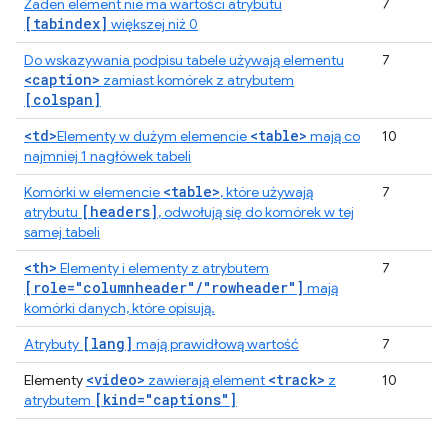
Żaden element nie ma wartości atrybutu
7
[tabindex]
większej niż 0
Do wskazywania podpisu tabele używają elementu
7
<caption>
zamiast komórek z atrybutem
[colspan]
<td>
<table>
Elementy w dużym elemencie
mają co
10
najmniej 1 nagłówek tabeli
<table>
Komórki w elemencie
, które używają
7
[headers]
atrybutu
, odwołują się do komórek w tej
samej tabeli
<th>
Elementy i elementy z atrybutem
7
[role="columnheader"/"rowheader"]
mają
komórki danych, które opisują.
[lang]
Atrybuty
mają prawidłową wartość
7
<video>
<track>
Elementy
zawierają element
z
10
[kind="captions"]
atrybutem