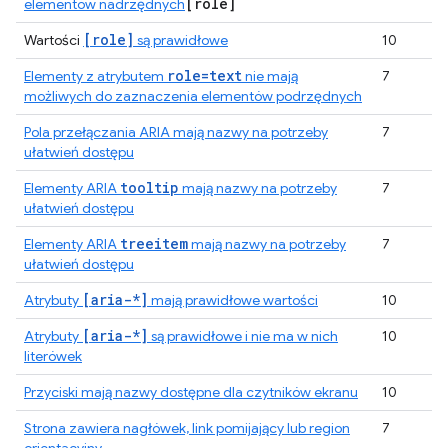
[role]
elementów nadrzędnych
[role]
Wartości
są prawidłowe
10
role=text
Elementy z atrybutem
nie mają
7
możliwych do zaznaczenia elementów podrzędnych
Pola przełączania ARIA mają nazwy na potrzeby
7
ułatwień dostępu
tooltip
Elementy ARIA
mają nazwy na potrzeby
7
ułatwień dostępu
treeitem
Elementy ARIA
mają nazwy na potrzeby
7
ułatwień dostępu
[aria-*]
Atrybuty
mają prawidłowe wartości
10
[aria-*]
Atrybuty
są prawidłowe i nie ma w nich
10
literówek
Przyciski mają nazwy dostępne dla czytników ekranu
10
Strona zawiera nagłówek, link pomijający lub region
7