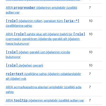
progressbar
ARIA
öğelerinin erişilebilir özellikli
7
adları var
[role]
[aria-*]
öğelerinin rolleri, gereken tüm
10
özelliklerine sahip
[role]
[role]
ARIA
sahibi olup alt öğelerin belirli bir
10
içermesini gerektiren öğelerde gerekli alt öğelerin
hepsi bulunuyor
[role]
öğeleri gerekli üst öğelerinin içinde
10
bulunuyor
[role]
değerleri geçerli
10
role=text
özelliğine sahip öğelerin odaklanılabilir
7
alt öğeleri yok
ARIA açma/kapatma alanları erişilebilir özellikli ada
7
sahip
tooltip
ARIA
öğelerinin erişilebilir özellikli adları var
7