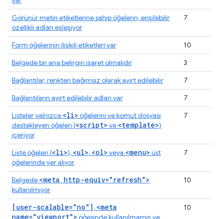
var
Görünür metin etiketlerine sahip öğelerin, erişilebilir
7
özellikli adları eşleşiyor
Form öğelerinin ilişkili etiketleri var
10
Belgede bir ana belirgin işaret olmalıdır
3
Bağlantılar, renkten bağımsız olarak ayırt edilebilir
7
Bağlantıların ayırt edilebilir adları var
7
<li>
Listeler yalnızca
öğelerini ve komut dosyası
7
<script>
<template>
destekleyen öğeleri (
ve
)
içeriyor
<li>
<ul>
<ol>
<menu>
Liste öğeleri (
),
,
veya
üst
7
öğelerinde yer alıyor
<meta http-equiv="refresh">
Belgede
10
kullanılmıyor
[user-scalable="no"]
<meta
,
10
name="viewport">
öğesinde kullanılmamış ve