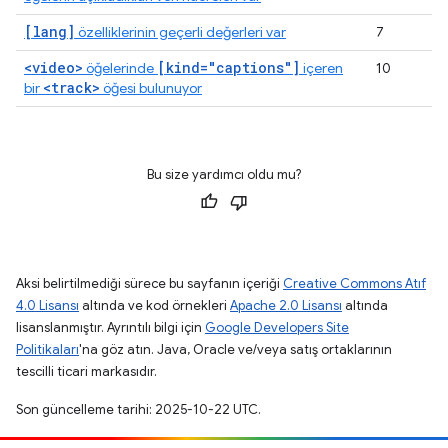
[lang]
özelliklerinin geçerli değerleri var
7
<video>
[kind="captions"]
öğelerinde
içeren
10
<track>
bir
öğesi bulunuyor
Bu size yardımcı oldu mu?
Aksi belirtilmediği sürece bu sayfanın içeriği
Creative Commons Atıf
4.0 Lisansı
altında ve kod örnekleri
Apache 2.0 Lisansı
altında
lisanslanmıştır. Ayrıntılı bilgi için
Google Developers Site
Politikaları
'na göz atın. Java, Oracle ve/veya satış ortaklarının
tescilli ticari markasıdır.
Son güncelleme tarihi: 2025-10-22 UTC.