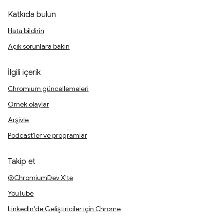
Katkıda bulun
Hata bildirin
Açık sorunlara bakın
İlgili içerik
Chromium güncellemeleri
Örnek olaylar
Arşivle
Podcast'ler ve programlar
Takip et
@ChromiumDev X'te
YouTube
LinkedIn'de Geliştiriciler için Chrome