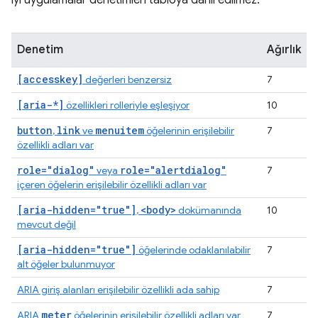
iyi uygulamalar denetimleri tabloya dahil edilmez.
Denetim
Ağırlık
[accesskey]
değerleri benzersiz
7
[aria-*]
özellikleri rolleriyle eşleşiyor
10
button
link
menuitem
,
ve
öğelerinin erişilebilir
7
özellikli adları var
role="dialog"
role="alertdialog"
veya
7
içeren öğelerin erişilebilir özellikli adları var
[aria-hidden="true"]
<body>
,
dokümanında
10
mevcut değil
[aria-hidden="true"]
öğelerinde odaklanılabilir
7
alt öğeler bulunmuyor
ARIA giriş alanları erişilebilir özellikli ada sahip
7
meter
ARIA
öğelerinin erişilebilir özellikli adları var
7