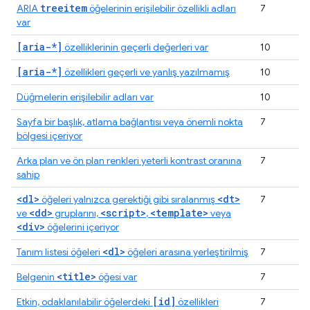
treeitem
ARIA
öğelerinin erişilebilir özellikli adları
7
var
[aria-*]
özelliklerinin geçerli değerleri var
10
[aria-*]
özellikleri geçerli ve yanlış yazılmamış
10
Düğmelerin erişilebilir adları var
10
Sayfa bir başlık, atlama bağlantısı veya önemli nokta
7
bölgesi içeriyor
Arka plan ve ön plan renkleri yeterli kontrast oranına
7
sahip
<dl>
<dt>
öğeleri yalnızca gerektiği gibi sıralanmış
7
<dd>
<script>
<template>
ve
gruplarını,
,
veya
<div>
öğelerini içeriyor
<dl>
Tanım listesi öğeleri
öğeleri arasına yerleştirilmiş
7
<title>
Belgenin
öğesi var
7
[id]
Etkin, odaklanılabilir öğelerdeki
özellikleri
7