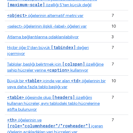
[maximum-scale]
özelliği 5'ten küçük değil
<object>
öğelerinin alternatif metni var
7
<select> öğelerinin ilişkili <label> öğeleri var
10
Atlama bağlantılarına odaklanılabiliyor
3
[tabindex]
Hiçbir öğe 0'dan büyük
değeri
7
içermiyor
[colspan]
Tablolar, başlığı belirtmek için
özelliğine
7
<caption>
sahip hücreler yerine
kullanıyor
<table>
<td>
Büyük bir
içinde yer alan
öğelerinin bir
10
veya daha fazla tablo başlığı var
<table>
[headers]
öğesinde olup
özelliğini
7
kullanan hücreler, aynı tablodaki tablo hücrelerine
atıfta bulunuyor
<th>
öğelerinin ve
7
[role="columnheader"/"rowheader"]
içeren
öğelerin açıkladıkları veri hücreleri var