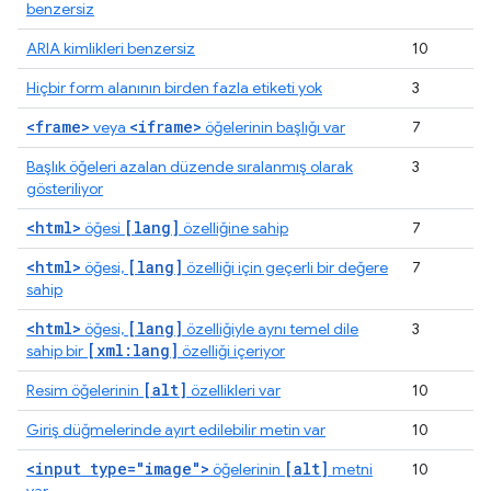
benzersiz
ARIA kimlikleri benzersiz
10
Hiçbir form alanının birden fazla etiketi yok
3
<frame>
<iframe>
veya
öğelerinin başlığı var
7
Başlık öğeleri azalan düzende sıralanmış olarak
3
gösteriliyor
<html>
[lang]
öğesi
özelliğine sahip
7
<html>
[lang]
öğesi,
özelliği için geçerli bir değere
7
sahip
<html>
[lang]
öğesi,
özelliğiyle aynı temel dile
3
[xml:lang]
sahip bir
özelliği içeriyor
[alt]
Resim öğelerinin
özellikleri var
10
Giriş düğmelerinde ayırt edilebilir metin var
10
<input type="image">
[alt]
öğelerinin
metni
10