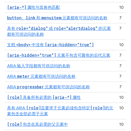
[aria-*]
属性与其角色匹配
10
button
link
menuitem
、
和
元素都有可供访问的名称
7
role="dialog"
role="alertdialog"
具有
或
的元素
7
都有可供访问的名称
<body>
[aria-hidden="true"]
文档
中没有
10
[aria-hidden="true"]
元素不包含可聚焦的后代元素
7
ARIA 输入字段都有可供访问的名称
7
meter
ARIA
元素都有可供访问的名称
7
progressbar
ARIA
元素都有可供访问的名称
7
[role]
[aria-*]
具备所有必需的
属性
10
[role]
[role]
具有 ARIA
且要求子元素必须包含特定
的元
10
素包含全部必需子元素
[role]
包含在其必需的父元素中
10