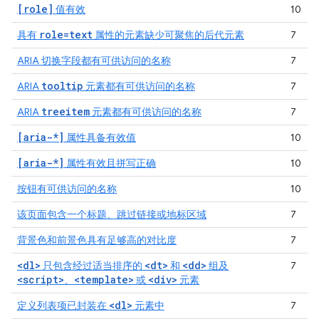
[role]
值有效
10
role=text
具有
属性的元素缺少可聚焦的后代元素
7
ARIA 切换字段都有可供访问的名称
7
tooltip
ARIA
元素都有可供访问的名称
7
treeitem
ARIA
元素都有可供访问的名称
7
[aria-*]
属性具备有效值
10
[aria-*]
属性有效且拼写正确
10
按钮有可供访问的名称
10
该页面包含一个标题、跳过链接或地标区域
7
背景色和前景色具有足够高的对比度
7
<dl>
<dt>
<dd>
只包含经过适当排序的
和
组及
7
<script>
<template>
<div>
、
或
元素
<dl>
定义列表项已封装在
元素中
7