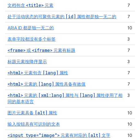
<title>
文档包含
元素
7
[id]
处于活动状态的可聚焦元素的
属性都是独一无二的
7
ARIA ID 都是独一无二的
10
表单字段都没有多个标签
3
<frame>
<iframe>
或
元素有标题
7
标题元素按降序显示
3
<html>
[lang]
元素包含
属性
7
<html>
[lang]
元素的
属性具备有效值
7
<html>
[xml:lang]
[lang]
元素的
属性与
属性使用了相
3
同的基本语言
[alt]
图片元素具备
属性
10
输入按钮具有可识别的文本
10
<input type="image">
[alt]
元素有对应的
文字
10