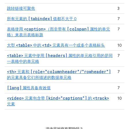
跳转链接可聚焦
3
[tabindex]
所有元素的
值都不大于 0
7
<caption>
[colspan]
表格使用
（而非带有
属性的单元
7
格）来表示表格标题
<table>
<td>
大型
中的
元素具有一个或多个表格标头
10
<table>
[headers]
元素中使用
属性的单元格引用的是同
7
一表格中的单元格
<th>
[role="columnheader"/"rowheader"]
元素和
7
的元素具备它们所描述的数据单元格
[lang]
属性具备有效值
7
<video>
[kind="captions"]
<track>
元素包含带
的
10
元素
该内容对您有帮助吗？