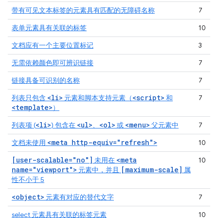
带有可见文本标签的元素具有匹配的无障碍名称
7
表单元素具有关联的标签
10
文档应有一个主要位置标记
3
无需依赖颜色即可辨识链接
7
链接具备可识别的名称
7
<li>
<script>
列表只包含
元素和脚本支持元素（
和
7
<template>
）
<li>
<ul>
<ol>
<menu>
列表项 (
) 包含在
、
或
父元素中
7
<meta http-equiv="refresh">
文档未使用
10
[user-scalable="no"]
<meta
未用在
10
name="viewport">
[maximum-scale]
元素中，并且
属
性不小于 5
<object>
元素有对应的替代文字
7
select 元素具有关联的标签元素
10