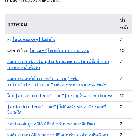
เนื่องจากไม่ส่งผลต่อคะแนน
น้ำ
ตรวจสอบ
หนัก
[accesskey]
ค่า
ไม่ซ้ำกัน
7
[aria-*]
แอตทริบิวต์
ตรงกับบทบาทของตน
10
button
link
menuitem
องค์ประกอบ
,
และ
มีชื่อสำหรับ
7
การช่วยเหลือพิเศษ
role="dialog"
องค์ประกอบที่มี
หรือ
7
role="alertdialog"
มีชื่อสำหรับการช่วยเหลือพิเศษ
[aria-hidden="true"]
<body>
ไม่มี
ปรากฏในเอกสาร
10
[aria-hidden="true"]
ไม่มีองค์ประกอบสืบทอดที่
7
โฟกัสได้
ช่องป้อนข้อมูล ARIA มีชื่อสำหรับการช่วยเหลือพิเศษ
7
meter
องค์ประกอบ ARIA
มีชื่อสำหรับการช่วยเหลือพิเศษ
7