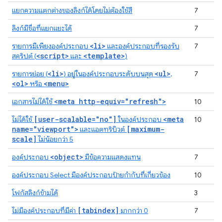
แยกความแตกต่างของลิงก์ได้โดยไม่ต้องใช้สี
7
ลิงก์มีชื่อที่แยกแยะได้
7
<li>
รายการมีเพียงองค์ประกอบ
และองค์ประกอบที่รองรับ
7
<script>
<template>
สคริปต์ (
และ
)
<li>
<ul>
รายการย่อย (
) อยู่ในองค์ประกอบระดับบนสุด
,
7
<ol>
<menu>
หรือ
<meta http-equiv="refresh">
เอกสารไม่ได้ใช้
10
[user-scalable="no"]
<meta
ไม่ได้ใช้
ในองค์ประกอบ
10
name="viewport">
[maximum-
และแอตทริบิวต์
scale]
ไม่น้อยกว่า 5
<object>
องค์ประกอบ
มีข้อความแสดงแทน
7
องค์ประกอบ Select มีองค์ประกอบป้ายกำกับที่เกี่ยวข้อง
10
โฟกัสลิงก์ข้ามได้
3
[tabindex]
ไม่มีองค์ประกอบที่มีค่า
มากกว่า 0
7