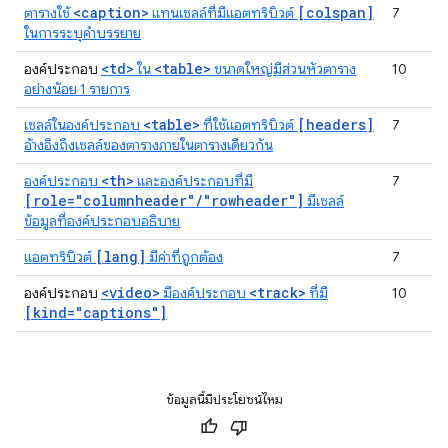
<caption>
[colspan]
ตารางใช้
แทนเซลล์ที่มีแอตทริบิวต์
7
ในการระบุคำบรรยาย
<td>
<table>
องค์ประกอบ
ใน
ขนาดใหญ่มีส่วนหัวตาราง
10
อย่างน้อย 1 รายการ
<table>
[headers]
เซลล์ในองค์ประกอบ
ที่ใช้แอตทริบิวต์
7
อ้างอิงถึงเซลล์ของตารางภายในตารางเดียวกัน
<th>
องค์ประกอบ
และองค์ประกอบที่มี
7
[role="columnheader"/"rowheader"]
มีเซลล์
ข้อมูลที่องค์ประกอบอธิบาย
[lang]
แอตทริบิวต์
มีค่าที่ถูกต้อง
7
<video>
<track>
องค์ประกอบ
มีองค์ประกอบ
ที่มี
10
[kind="captions"]
ข้อมูลนี้มีประโยชน์ไหม