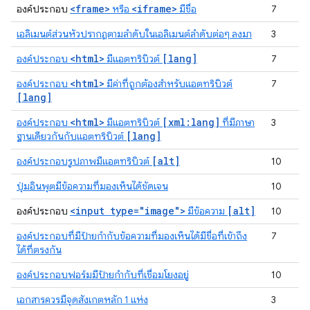
<frame>
<iframe>
องค์ประกอบ
หรือ
มีชื่อ
7
เอลิเมนต์ส่วนหัวปรากฏตามลำดับในเอลิเมนต์ลำดับต่อๆ ลงมา
3
<html>
[lang]
องค์ประกอบ
มีแอตทริบิวต์
7
<html>
องค์ประกอบ
มีค่าที่ถูกต้องสำหรับแอตทริบิวต์
7
[lang]
<html>
[xml:lang]
องค์ประกอบ
มีแอตทริบิวต์
ที่มีภาษา
3
[lang]
ฐานเดียวกันกับแอตทริบิวต์
[alt]
องค์ประกอบรูปภาพมีแอตทริบิวต์
10
ปุ่มอินพุตมีข้อความที่มองเห็นได้ชัดเจน
10
<input type="image">
[alt]
องค์ประกอบ
มีข้อความ
10
องค์ประกอบที่มีป้ายกำกับข้อความที่มองเห็นได้มีชื่อที่เข้าถึง
7
ได้ที่ตรงกัน
องค์ประกอบฟอร์มมีป้ายกำกับที่เชื่อมโยงอยู่
10
เอกสารควรมีจุดสังเกตหลัก 1 แห่ง
3