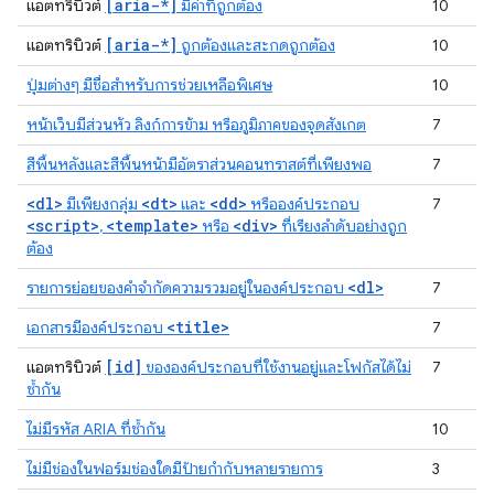
[aria-*]
แอตทริบิวต์
มีค่าที่ถูกต้อง
10
[aria-*]
แอตทริบิวต์
ถูกต้องและสะกดถูกต้อง
10
ปุ่มต่างๆ มีชื่อสำหรับการช่วยเหลือพิเศษ
10
หน้าเว็บมีส่วนหัว ลิงก์การข้าม หรือภูมิภาคของจุดสังเกต
7
สีพื้นหลังและสีพื้นหน้ามีอัตราส่วนคอนทราสต์ที่เพียงพอ
7
<dl>
<dt>
<dd>
มีเพียงกลุ่ม
และ
หรือองค์ประกอบ
7
<script>
<template>
<div>
,
หรือ
ที่เรียงลำดับอย่างถูก
ต้อง
<dl>
รายการย่อยของคำจำกัดความรวมอยู่ในองค์ประกอบ
7
<title>
เอกสารมีองค์ประกอบ
7
[id]
แอตทริบิวต์
ขององค์ประกอบที่ใช้งานอยู่และโฟกัสได้ไม่
7
ซ้ำกัน
ไม่มีรหัส ARIA ที่ซ้ำกัน
10
ไม่มีช่องในฟอร์มช่องใดมีป้ายกำกับหลายรายการ
3