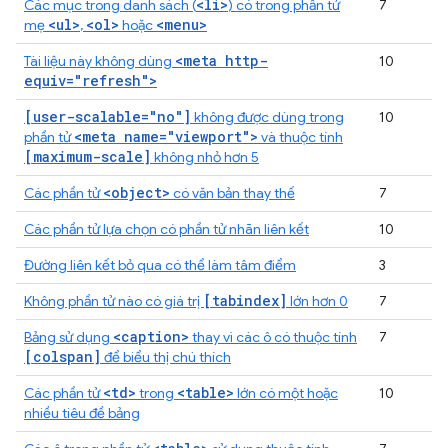
<li>
Các mục trong danh sách (
) có trong phần tử
7
<ul>
<ol>
<menu>
mẹ
,
hoặc
<meta http-
Tài liệu này không dùng
10
equiv="refresh">
[user-scalable="no"]
không được dùng trong
10
<meta name="viewport">
phần tử
và thuộc tính
[maximum-scale]
không nhỏ hơn 5
<object>
Các phần tử
có văn bản thay thế
7
Các phần tử lựa chọn có phần tử nhãn liên kết
10
Đường liên kết bỏ qua có thể làm tâm điểm
3
[tabindex]
Không phần tử nào có giá trị
lớn hơn 0
7
<caption>
Bảng sử dụng
thay vì các ô có thuộc tính
7
[colspan]
để biểu thị chú thích
<td>
<table>
Các phần tử
trong
lớn có một hoặc
10
nhiều tiêu đề bảng