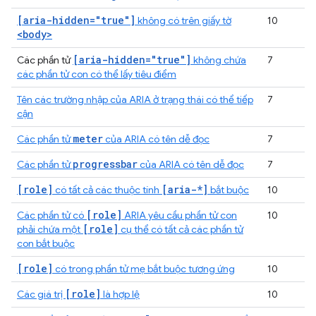
[aria-hidden="true"]
không có trên giấy tờ
10
<body>
[aria-hidden="true"]
Các phần tử
không chứa
7
các phần tử con có thể lấy tiêu điểm
Tên các trường nhập của ARIA ở trạng thái có thể tiếp
7
cận
meter
Các phần tử
của ARIA có tên dễ đọc
7
progressbar
Các phần tử
của ARIA có tên dễ đọc
7
[role]
[aria-*]
có tất cả các thuộc tính
bắt buộc
10
[role]
Các phần tử có
ARIA yêu cầu phần tử con
10
[role]
phải chứa một
cụ thể có tất cả các phần tử
con bắt buộc
[role]
có trong phần tử mẹ bắt buộc tương ứng
10
[role]
Các giá trị
là hợp lệ
10