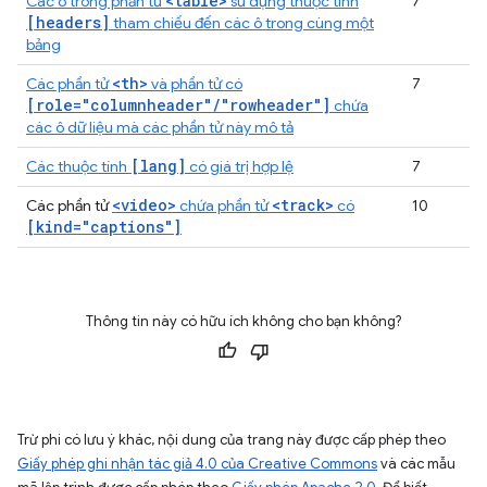
<table>
Các ô trong phần tử
sử dụng thuộc tính
7
[headers]
tham chiếu đến các ô trong cùng một
bảng
<th>
Các phần tử
và phần tử có
7
[role="columnheader"/"rowheader"]
chứa
các ô dữ liệu mà các phần tử này mô tả
[lang]
Các thuộc tính
có giá trị hợp lệ
7
<video>
<track>
Các phần tử
chứa phần tử
có
10
[kind="captions"]
Thông tin này có hữu ích không cho bạn không?
Trừ phi có lưu ý khác, nội dung của trang này được cấp phép theo
Giấy phép ghi nhận tác giả 4.0 của Creative Commons
và các mẫu