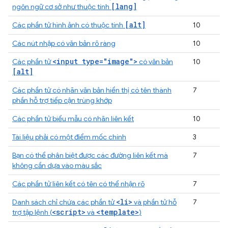
[lang]
ngôn ngữ cơ sở như thuộc tính
[alt]
Các phần tử hình ảnh có thuộc tính
10
Các nút nhập có văn bản rõ ràng
10
<input type="image">
Các phần tử
có văn bản
10
[alt]
Các phần tử có nhãn văn bản hiển thị có tên thành
7
phần hỗ trợ tiếp cận trùng khớp
Các phần tử biểu mẫu có nhãn liên kết
10
Tài liệu phải có một điểm mốc chính
3
Bạn có thể phân biệt được các đường liên kết mà
7
không cần dựa vào màu sắc
Các phần tử liên kết có tên có thể nhận rõ
7
<li>
Danh sách chỉ chứa các phần tử
và phần tử hỗ
7
<script>
<template>
trợ tập lệnh (
và
)