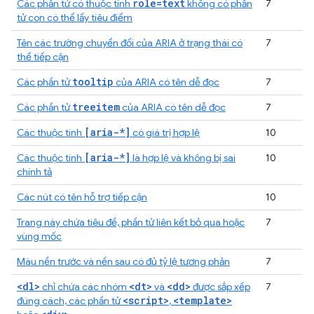
role=text
Các phần tử có thuộc tính
không có phần
7
tử con có thể lấy tiêu điểm
Tên các trường chuyển đổi của ARIA ở trạng thái có
7
thể tiếp cận
tooltip
Các phần tử
của ARIA có tên dễ đọc
7
treeitem
Các phần tử
của ARIA có tên dễ đọc
7
[aria-*]
Các thuộc tính
có giá trị hợp lệ
10
[aria-*]
Các thuộc tính
là hợp lệ và không bị sai
10
chính tả
Các nút có tên hỗ trợ tiếp cận
10
Trang này chứa tiêu đề, phần tử liên kết bỏ qua hoặc
7
vùng mốc
Màu nền trước và nền sau có đủ tỷ lệ tương phản
7
<dl>
<dt>
<dd>
chỉ chứa các nhóm
và
được sắp xếp
7
<script>
<template>
đúng cách, các phần tử
,