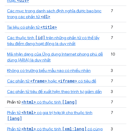
<div>
hoặc
Các mục trong danh sách định nghĩa được bao bọc
7
<dl>
trong các phần tử
<title>
Tài liệu có phần tử
7
[id]
Các thuộc tính
trên những phần tử có thể lấy
7
tiêu điểm đang hoạt động là duy nhất
Mã nhận dạng của Ứng dụng Internet phong phú dễ
10
dùng (ARIA) là duy nhất
Không có trường biểu mẫu nào có nhiều nhãn
3
<frame>
<iframe>
Các phần tử
hoặc
có tiêu đề
7
Các phần tử tiêu đề xuất hiện theo trình tự giảm dần
3
<html>
[lang]
Phần tử
có thuộc tính
7
<html>
Phần tử
có giá trị hợp lệ cho thuộc tính
7
[lang]
<html>
[xml:lang]
Phần tử
có thuộc tính
có cùng
3