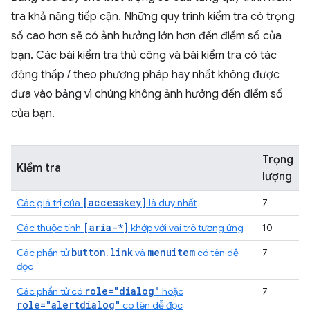
tra khả năng tiếp cận. Những quy trình kiểm tra có trọng
số cao hơn sẽ có ảnh hưởng lớn hơn đến điểm số của
bạn. Các bài kiểm tra thủ công và bài kiểm tra có tác
động thấp / theo phương pháp hay nhất không được
đưa vào bảng vì chúng không ảnh hưởng đến điểm số
của bạn.
Trọng
Kiểm tra
lượng
[accesskey]
Các giá trị của
là duy nhất
7
[aria-*]
Các thuộc tính
khớp với vai trò tương ứng
10
button
link
menuitem
Các phần tử
,
và
có tên dễ
7
đọc
role="dialog"
Các phần tử có
hoặc
7
role="alertdialog"
có tên dễ đọc