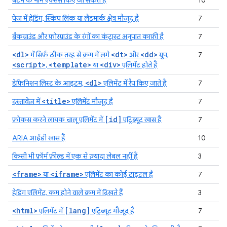
बटन के नाम ऐक्सेस किए जा सकते हैं
10
पेज में हेडिंग, स्किप लिंक या लैंडमार्क क्षेत्र मौजूद है
7
बैकग्राउंड और फ़ोरग्राउंड के रंगों का कंट्रास्ट अनुपात काफ़ी है
7
<dl>
<dt>
<dd>
में सिर्फ़ ठीक तरह से क्रम में लगे
और
ग्रुप,
7
<script>
<template>
<div>
,
या
एलिमेंट होते हैं
<dl>
डेफ़िनिशन लिस्ट के आइटम,
एलिमेंट में रैप किए जाते हैं
7
<title>
दस्तावेज़ में
एलिमेंट मौजूद है
7
[id]
फ़ोकस करने लायक चालू एलिमेंट में
एट्रिब्यूट खास हैं
7
ARIA आईडी खास हैं
10
किसी भी फ़ॉर्म फ़ील्ड में एक से ज़्यादा लेबल नहीं हैं
3
<frame>
<iframe>
या
एलिमेंट का कोई टाइटल है
7
हेडिंग एलिमेंट, कम होने वाले क्रम में दिखते हैं
3
<html>
[lang]
एलिमेंट में
एट्रिब्यूट मौजूद है
7