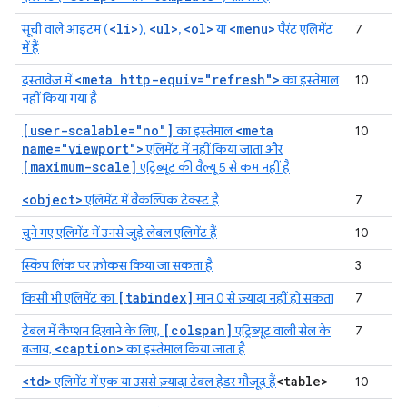
<li>
<ul>
<ol>
<menu>
सूची वाले आइटम (
),
,
या
पैरंट एलिमेंट
7
में हैं
<meta http-equiv="refresh">
दस्तावेज़ में
का इस्तेमाल
10
नहीं किया गया है
[user-scalable="no"]
<meta
का इस्तेमाल
10
name="viewport">
एलिमेंट में नहीं किया जाता और
[maximum-scale]
एट्रिब्यूट की वैल्यू 5 से कम नहीं है
<object>
एलिमेंट में वैकल्पिक टेक्स्ट है
7
चुने गए एलिमेंट में उनसे जुड़े लेबल एलिमेंट हैं
10
स्किप लिंक पर फ़ोकस किया जा सकता है
3
[tabindex]
किसी भी एलिमेंट का
मान 0 से ज़्यादा नहीं हो सकता
7
[colspan]
टेबल में कैप्शन दिखाने के लिए,
एट्रिब्यूट वाली सेल के
7
<caption>
बजाय,
का इस्तेमाल किया जाता है
<td>
<table>
एलिमेंट में एक या उससे ज़्यादा टेबल हेडर मौजूद हैं
10