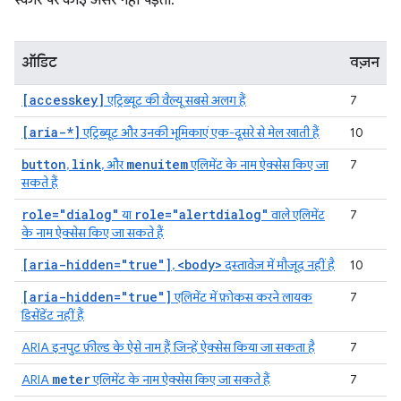
स्कोर पर कोई असर नहीं पड़ता.
ऑडिट
वज़न
[accesskey]
एट्रिब्यूट की वैल्यू सबसे अलग हैं
7
[aria-*]
एट्रिब्यूट और उनकी भूमिकाएं एक-दूसरे से मेल खाती हैं
10
button
link
menuitem
,
, और
एलिमेंट के नाम ऐक्सेस किए जा
7
सकते हैं
role="dialog"
role="alertdialog"
या
वाले एलिमेंट
7
के नाम ऐक्सेस किए जा सकते हैं
[aria-hidden="true"]
<body>
,
दस्तावेज़ में मौजूद नहीं है
10
[aria-hidden="true"]
एलिमेंट में फ़ोकस करने लायक
7
डिसेंडेंट नहीं हैं
ARIA इनपुट फ़ील्ड के ऐसे नाम हैं जिन्हें ऐक्सेस किया जा सकता है
7
meter
ARIA
एलिमेंट के नाम ऐक्सेस किए जा सकते हैं
7