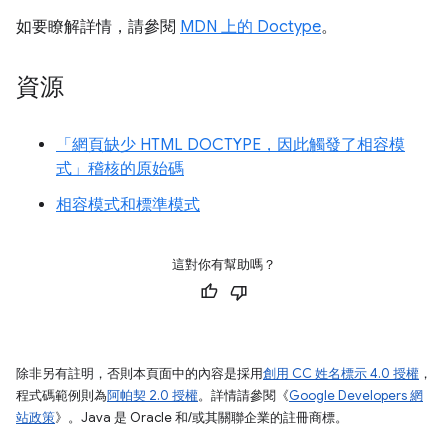
如要瞭解詳情，請參閱
MDN 上的 Doctype
。
資源
「網頁缺少 HTML DOCTYPE，因此觸發了相容模
式」稽核的原始碼
相容模式和標準模式
這對你有幫助嗎？
除非另有註明，否則本頁面中的內容是採用
創用 CC 姓名標示 4.0 授權
，
程式碼範例則為
阿帕契 2.0 授權
。詳情請參閱《
Google Developers 網
站政策
》。Java 是 Oracle 和/或其關聯企業的註冊商標。