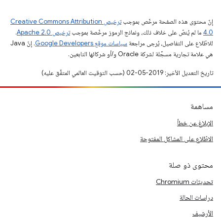
إنّ محتوى هذه الصفحة مرخّص بموجب
ترخيص Creative Commons Attribution
4.0‏
ما لم يُنصّ على خلاف ذلك، ونماذج الرموز مرخّصة بموجب
ترخيص Apache 2.0‏
.
للاطّلاع على التفاصيل، يُرجى مراجعة
سياسات موقع Google Developers‏
. إنّ Java
هي علامة تجارية مسجَّلة لشركة Oracle و/أو شركائها التابعين.
تاريخ التعديل الأخير: 2019-05-02 (حسب التوقيت العالمي المتفَّق عليه)
مساهمة
الإبلاغ عن خطأ
الاطّلاع على المشاكل المفتوحة
محتوى ذو صلة
تحديثات Chromium
دراسات الحالة
الأرشيف