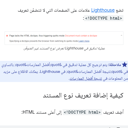
تضع
Lighthouse
علامات على الصفحات التي لا تتضمّن تعريف
:
<!DOCTYPE html>
عملية تدقيق في Lighthouse تعرض نوع المستند غير المتوفّر.
ملاحظة:
يتم ترجيح كل عملية تدقيق في &quot;أفضل الممارسات&quot; بالتساوي
في &quot;نتيجة أفضل الممارسات&quot; في Lighthouse. يمكنك الاطّلاع على مزيد
من المعلومات في
نتيجة أفضل الممارسات
.
كيفية إضافة تعريف نوع المستند
أضِف تعريف
<!DOCTYPE html>
إلى أعلى مستند HTML: