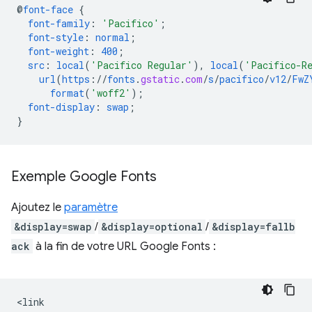
@
font-face
{
font-family
:
'Pacifico'
;
font-style
:
normal
;
font-weight
:
400
;
src
:
local
(
'Pacifico Regular'
),
local
(
'Pacifico-R
url
(
https
://
fonts
.
gstatic
.
com
/
s
/
pacifico
/
v12
/
FwZ
format
(
'woff2'
);
font-display
:
swap
;
}
Exemple Google Fonts
Ajoutez le
paramètre
&display=swap
/
&display=optional
/
&display=fallb
ack
à la fin de votre URL Google Fonts :
<link
