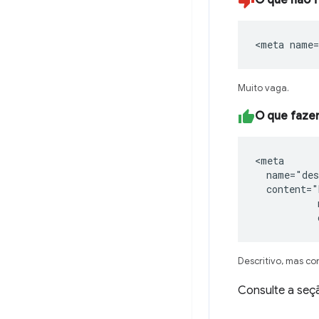
O que não 
<meta name=
Muito vaga.
O que faze
<meta

  name="des
  content="
           
           
Descritivo, mas co
Consulte a se