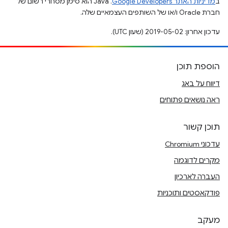
ב
מדיניות האתר Google Developers‏
.‏ Java הוא סימן מסחרי רשום של
חברת Oracle ו/או של השותפים העצמאיים שלה.
עדכון אחרון: 2019-05-02 (שעון UTC).
הוספת תוכן
דיווח על באג
ראה נושאים פתוחים
תוכן קשור
עדכוני Chromium
מקרים לדוגמה
העברה לארכיון
פודקאסטים ותוכניות
מעקב