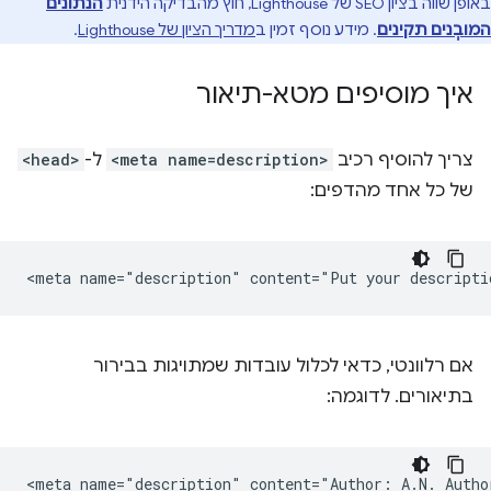
באופן שווה בציון SEO של Lighthouse, חוץ מהבדיקה הידנית
הנתונים
המובְנים תקינים
. מידע נוסף זמין ב
מדריך הציון של Lighthouse
.
איך מוסיפים מטא-תיאור
צריך להוסיף רכיב
<meta name=description>
ל-
<head>
של כל אחד מהדפים:
אם רלוונטי, כדאי לכלול עובדות שמתויגות בבירור
בתיאורים. לדוגמה:
<meta name="description" content="Author: A.N. Author