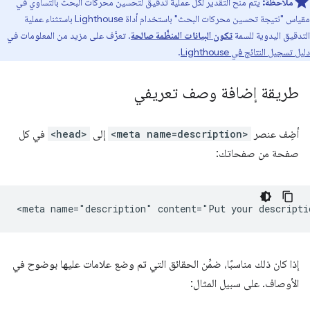
ملاحظة:
يتم منح التقدير لكل عملية تدقيق لتحسين محركات البحث بالتساوي في
مقياس "نتيجة تحسين محركات البحث" باستخدام أداة Lighthouse باستثناء عملية
التدقيق اليدوية للسمة
تكون البيانات المنظَّمة صالحة
. تعرَّف على مزيد من المعلومات في
دليل تسجيل النتائج في Lighthouse
.
طريقة إضافة وصف تعريفي
أضِف عنصر
<meta name=description>
إلى
<head>
في كل
صفحة من صفحاتك:
إذا كان ذلك مناسبًا، ضمِّن الحقائق التي تم وضع علامات عليها بوضوح في
الأوصاف. على سبيل المثال: