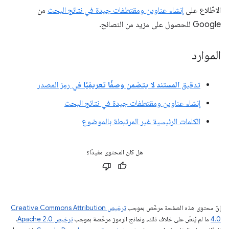
الاطّلاع على
إنشاء عناوين ومقتطفات جيدة في نتائج البحث
من
Google للحصول على مزيد من النصائح.
الموارد
تدقيق
المستند لا يتضمن وصفًا تعريفيًا
في رمز المصدر
إنشاء عناوين ومقتطفات جيدة في نتائج البحث
الكلمات الرئيسية غير المرتبطة بالموضوع
هل كان المحتوى مفيدًا؟
إنّ محتوى هذه الصفحة مرخّص بموجب
ترخيص Creative Commons Attribution
4.0‏
ما لم يُنصّ على خلاف ذلك، ونماذج الرموز مرخّصة بموجب
ترخيص Apache 2.0‏
.