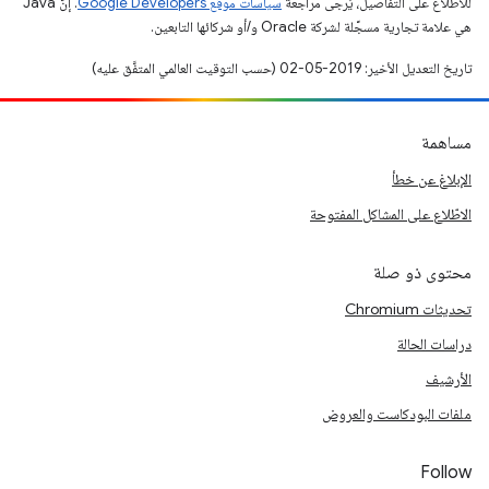
للاطّلاع على التفاصيل، يُرجى مراجعة
سياسات موقع Google Developers‏
. إنّ Java
هي علامة تجارية مسجَّلة لشركة Oracle و/أو شركائها التابعين.
تاريخ التعديل الأخير: 2019-05-02 (حسب التوقيت العالمي المتفَّق عليه)
مساهمة
الإبلاغ عن خطأ
الاطّلاع على المشاكل المفتوحة
محتوى ذو صلة
تحديثات Chromium
دراسات الحالة
الأرشيف
ملفات البودكاست والعروض
Follow