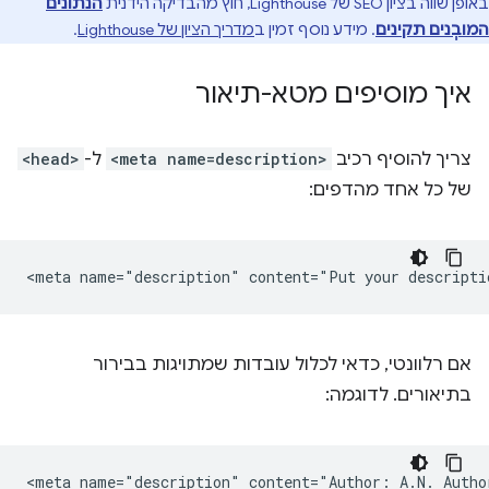
באופן שווה בציון SEO של Lighthouse, חוץ מהבדיקה הידנית
הנתונים
המובְנים תקינים
. מידע נוסף זמין ב
מדריך הציון של Lighthouse
.
איך מוסיפים מטא-תיאור
צריך להוסיף רכיב
<meta name=description>
ל-
<head>
של כל אחד מהדפים:
אם רלוונטי, כדאי לכלול עובדות שמתויגות בבירור
בתיאורים. לדוגמה:
<meta name="description" content="Author: A.N. Author