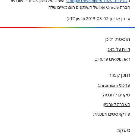
ב
מדיניות האתר Google Developers‏
.‏ Java הוא סימן מסחרי רשום של
חברת Oracle ו/או של השותפים העצמאיים שלה.
עדכון אחרון: 2019-05-02 (שעון UTC).
הוספת תוכן
דיווח על באג
ראה נושאים פתוחים
תוכן קשור
עדכוני Chromium
מקרים לדוגמה
העברה לארכיון
פודקאסטים ותוכניות
מעקב