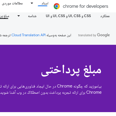
اسناد
مطالعات موردی
عملکرد
CSS و UI، CSS و UI، CSS و UI
شناسه
مبلغ پر
این صفحه به‌وسیله
ترجمه ش
مبلغ پرداختی
بیاموزید که چگونه Chrome در حال ایجاد فناوری‌
Chrome برای ارائه تجربه پرداخت بدون اصطکاک در وب آشنا شوید.