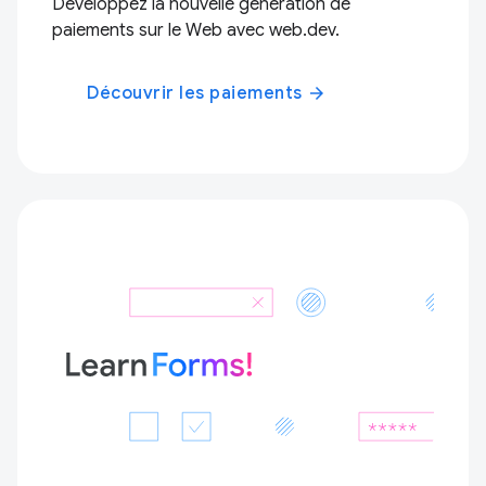
Développez la nouvelle génération de
paiements sur le Web avec web.dev.
Découvrir les paiements
arrow_forward