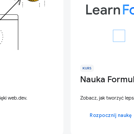
KURS
Nauka Formul
ięki web.dev.
Zobacz, jak tworzyć lep
Rozpocznij naukę
ar