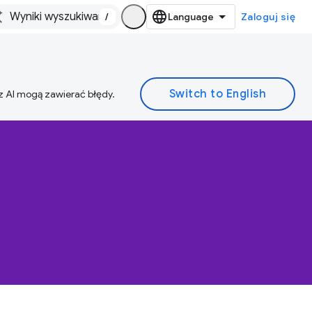
/
Zaloguj się
z AI mogą zawierać błędy.