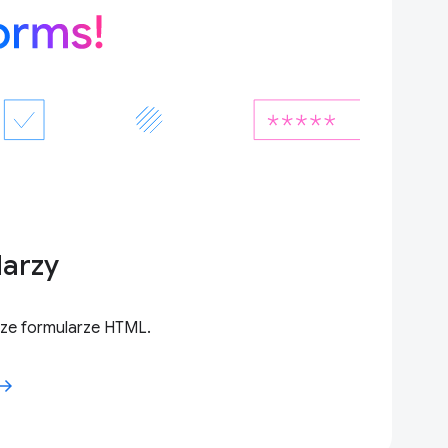
arzy
sze formularze HTML.
row_forward