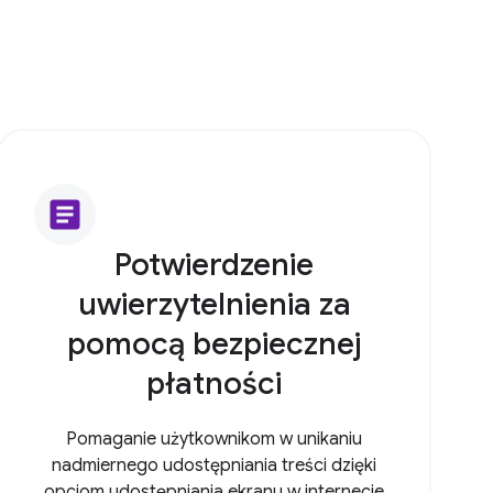
article
Potwierdzenie
uwierzytelnienia za
pomocą bezpiecznej
płatności
Pomaganie użytkownikom w unikaniu
nadmiernego udostępniania treści dzięki
opcjom udostępniania ekranu w internecie