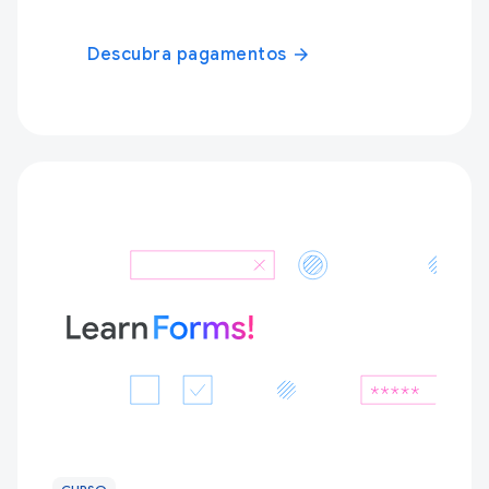
Descubra pagamentos
arrow_forward