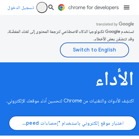
تسجيل الدخول
تستخدم Google تكنولوجيا الذكاء الاصطناعي لترجمة المحتوى إلى لغتك المفضّلة،
وقد تتضمّن بعض الأخطاء.
الأداء
اكتشِف الأدوات والتقنيات من Chrome لتحسين أداء موقعك الإلكتروني.
اختبار موقع إلكتروني باستخدام "إحصاءات PageSpeed"