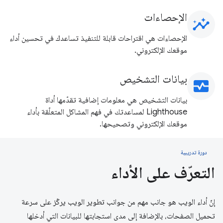
الإحصاءات
insights
الإحصاءات هي اقتراحات قابلة للتنفيذ تساعدك في تحسين أداء
موقعك الإلكتروني.
بيانات التشخيص
monitor_heart
بيانات التشخيص هي معلومات إضافية تقدّمها أداة
Lighthouse لمساعدتك في فهم المشاكل المتعلّقة بأداء
موقعك الإلكتروني وتصحيحها.
دورة تدريبية
التعرّف على الأداء
إنّ أداء الويب هو جانب مهم من جوانب تطوير الويب يركّز على سرعة
تحميل الصفحات، بالإضافة إلى مدى استجابتها للبيانات التي أدخلها