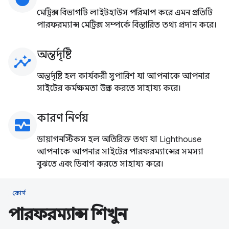
মেট্রিক্স বিভাগটি লাইটহাউস পরিমাপ করে এমন প্রতিটি
পারফরম্যান্স মেট্রিক্স সম্পর্কে বিস্তারিত তথ্য প্রদান করে।
অন্তর্দৃষ্টি
insights
অন্তর্দৃষ্টি হল কার্যকরী সুপারিশ যা আপনাকে আপনার
সাইটের কর্মক্ষমতা উন্নত করতে সাহায্য করে।
কারণ নির্ণয়
monitor_heart
ডায়াগনস্টিকস হল অতিরিক্ত তথ্য যা Lighthouse
আপনাকে আপনার সাইটের পারফরম্যান্সের সমস্যা
বুঝতে এবং ডিবাগ করতে সাহায্য করে।
কোর্স
পারফরম্যান্স শিখুন