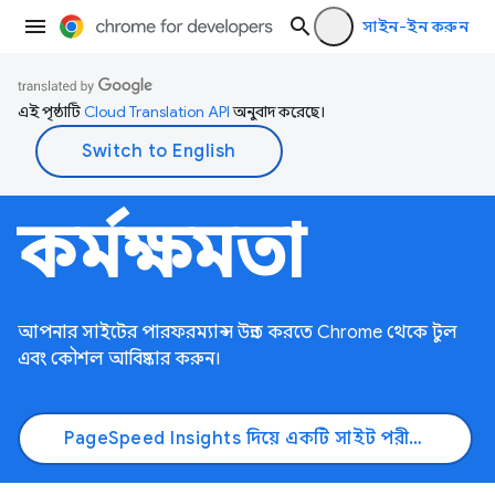
সাইন-ইন করুন
এই পৃষ্ঠাটি
Cloud Translation API
অনুবাদ করেছে।
কর্মক্ষমতা
আপনার সাইটের পারফরম্যান্স উন্নত করতে Chrome থেকে টুল
এবং কৌশল আবিষ্কার করুন।
PageSpeed ​​Insights দিয়ে একটি সাইট পরীক্ষা করুন