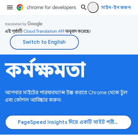
সাইন-ইন করুন
এই পৃষ্ঠাটি
Cloud Translation API
অনুবাদ করেছে।
কর্মক্ষমতা
আপনার সাইটের পারফরম্যান্স উন্নত করতে Chrome থেকে টুল
এবং কৌশল আবিষ্কার করুন।
PageSpeed ​​Insights দিয়ে একটি সাইট পরীক্ষা করুন