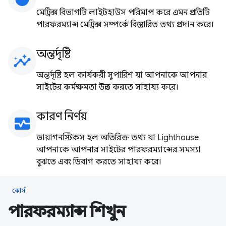
মেট্রিক্স বিভাগটি লাইটহাউস পরিমাপ করে এমন প্রতিটি
পারফরম্যান্স মেট্রিক্স সম্পর্কে বিস্তারিত তথ্য প্রদান করে।
অন্তর্দৃষ্টি
insights
অন্তর্দৃষ্টি হল কার্যকরী সুপারিশ যা আপনাকে আপনার
সাইটের কর্মক্ষমতা উন্নত করতে সাহায্য করে।
কারণ নির্ণয়
monitor_heart
ডায়াগনস্টিকস হল অতিরিক্ত তথ্য যা Lighthouse
আপনাকে আপনার সাইটের পারফরম্যান্সের সমস্যা
বুঝতে এবং ডিবাগ করতে সাহায্য করে।
কোর্স
পারফরম্যান্স শিখুন