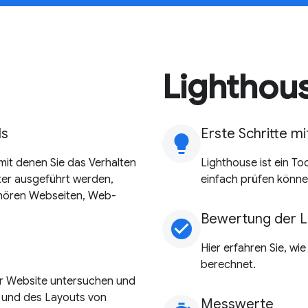
Lighthou
ls
Erste Schritte m
lightbulb
 mit denen Sie das Verhalten
Lighthouse ist ein To
er ausgeführt werden,
einfach prüfen könne
hören Webseiten, Web-
Bewertung der L
check_circle
Hier erfahren Sie, wi
berechnet.
er Website untersuchen und
g und des Layouts von
Messwerte