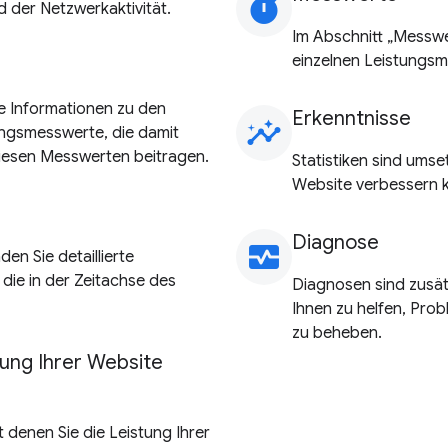
timer
 der Netzwerkaktivität.
Im Abschnitt „Messwer
einzelnen Leistungs
rte Informationen zu den
Erkenntnisse
insights
tungsmesswerte, die damit
iesen Messwerten beitragen.
Statistiken sind umse
Website verbessern 
Diagnose
monitor_heart
den Sie detaillierte
 die in der Zeitachse des
Diagnosen sind zusätz
Ihnen zu helfen, Prob
zu beheben.
ung Ihrer Website
 denen Sie die Leistung Ihrer