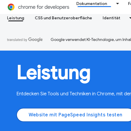
Dokumentation
F
Leistung
CSS und Benutzeroberfläche
Identität
Google verwendet KI-Technologie, um Inhal
Leistung
Entdecken Sie Tools und Techniken in Chrome, mit den
Website mit PageSpeed Insights testen