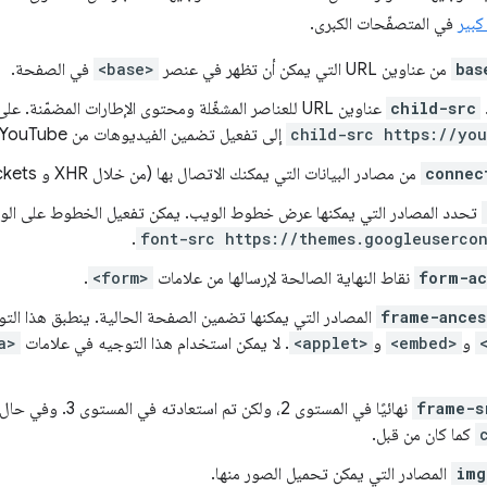
كبير
في المتصفّحات الكبرى.
bas
من عناوين URL التي يمكن أن تظهر في عنصر
<base>
في الصفحة.
child-src
عناوين URL للعناصر المشغّلة ومحتوى الإطارات المضمّنة. على سبيل المثال، يؤدي الخيار
child-src https://yo
إلى تفعيل تضمين الفيديوهات من YouTube ولكن ليس من مصادر أخرى.
connec
من مصادر البيانات التي يمكنك الاتصال بها (من خلال XHR و WebSockets وEventSource).
تحدد المصادر التي يمكنها عرض خطوط الويب. يمكن تفعيل الخطوط على الويب من Google 
.
font-src https://themes.googleuserco
form-ac
نقاط النهاية الصالحة لإرسالها من علامات
<form>
.
frame-ances
المصادر التي يمكنها تضمين الصفحة الحالية. ينطبق هذا الت
و
<embed>
و
<applet>
. لا يمكن استخدام هذا التوجيه في علامات
a>
frame-s
نهائيًا في المستوى 2، ولكن تم استعادته في المستوى 3. وفي حال عدم توفّره، سيعود إلى
كما كان من قبل.
img
المصادر التي يمكن تحميل الصور منها.