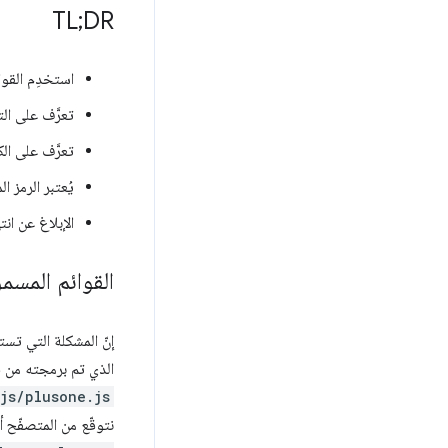
TL;DR
استخدِم القوا
تعرَّف على ال
تعرَّف على ال
يُعتبر الرمز ال
الإبلاغ عن ا
القوائم المسم
الذي تم برمجته من قِبل جهة خ
js/plusone.js
نتوقّع من المتصفّح أ