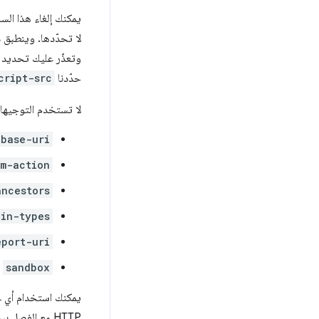
يمكنك إلغاء هذا ال
لا تحدّدها. وينطبق
وتعذّر عليك تحديد
حدّدنا
cript-src
لا تستخدم التوجيهات
base-uri
rm-action
ancestors
gin-types
eport-uri
sandbox
يمكنك استخدام أي ع
HTTP مع الفصل بين التوجيهات بفواصل منقوطة. احرص على إدراج