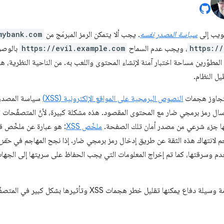
لويب إلى
سياسة المصدر نفسه
. يجب ألا يتمكن الرمز المبرمَج من
mybank.com
https:/
، ويجب عدم السماح
https://evil.example.com
بالوصول
المطوّرين مساحة اختبار آمنة لإنشاء المحتوى واللعب به. من الناحية النظرية، هذ
ل النظام.
تتجاوز هجمات
النصوص البرمجية على المواقع الإلكترونية (XSS)
سياسة المصدر 
رسال رمز برمجي ضار مع المحتوى المقصود. هذه مشكلة كبيرة، لأنّ المتصفّحات ت
ها جزء شرعي من مصدر أمان تلك الصفحة.
ملخّص XSS
: هو عبارة عن ملخّص ق
م لانتهاك هذه الثقة عن طريق إدخال رمز برمجي ضار. إذا نجح المهاجم في
حقن
م وسرقتها، كما تم إخراج المعلومات التي يجب الحفاظ على سريتها إلى الجهات
تُبرز هذه النظرة العامة وسيلة دفاع يمكنها تقليل خطر هجمات 