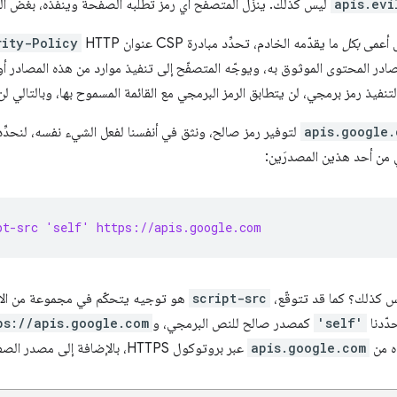
apis.evi
ليس كذلك. ينزِّل المتصفح أي رمز تطلبه الصفحة وينفِّذه، بغض ا
ل أعمى
بكل
ما يقدّمه الخادم، تحدِّد مبادرة CSP عنوان HTTP
rity-Policy
ادر المحتوى الموثوق به، ويوجّه المتصفّح إلى تنفيذ موارد من هذه المصادر أو
تنفيذ رمز برمجي، لن يتطابق الرمز البرمجي مع القائمة المسموح بها، وبالتالي لن
apis.google.
لتوفير رمز صالح، ونثق في أنفسنا لفعل الشيء نفسه، لنحدِّد
ي من أحد هذين المصدرَين:
pt-src 'self' https://apis.google.com
يس كذلك؟ كما قد تتوقّع،
script-src
هو توجيه يتحكّم في مجموعة من الام
دّدنا
'self'
كمصدر صالح للنص البرمجي، و
ps://apis.google.com
apis.google.com
عبر بروتوكول HTTPS، بالإضافة إلى مصدر الصفحة الحالية.