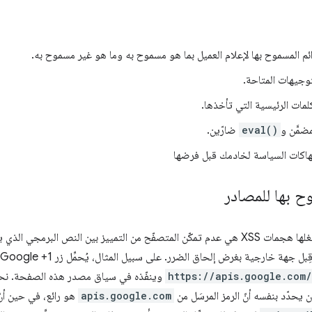
ئم المسموح بها لإعلام العميل بما هو مسموح به وما هو غير مسموح به.
توجيهات المتاحة.
كلمات الرئيسية التي تأخذها.
مضمَّن و
eval()
ضارّين.
نتهاكات السياسة لخادمك قبل فرضها
وح بها للمصادر
إنّ المشكلة التي تستغلها هجمات XSS هي عدم تمكّن المتصفّح من التمييز بين النص 
ارجية بغرض إلحاق الضرر. على سبيل المثال، يُحمِّل زر Google +1 في أسفل هذه الصفحة رمزًا من
https://apis.google.com/
وينفّذه في سياق مصدر هذه الصفحة. نحن ن
ن يحدّد بنفسه أنّ الرمز المرسَل من
apis.google.com
هو رائع، في حين أنّ 