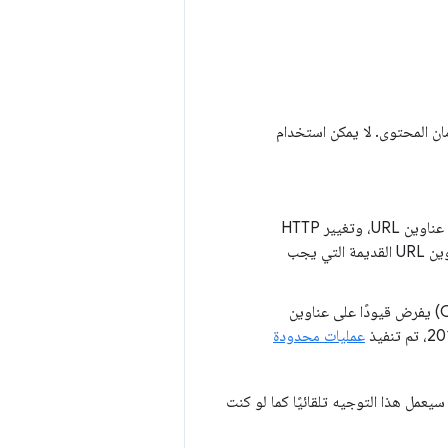
ة أمان المحتوى. لا يمكن استخدام
وكلاء المستخدمين إلى إعادة كتابة مخطّطات عناوين URL، وتغيير HTTP
إلى HTTPS. يُستخدَم هذا التوجيه للمواقع الإلكترونية التي تحتوي على أعداد كبيرة من عناوين URL القديمة التي يجب
هو توجيه من المستوى 3 في إطار عمل "إدارة الخدمات في المحتوى" (CSP) يفرض قيودًا على عناوين
عمليات محدودة
 سيعمل هذا التوجيه تلقائيًا كما لو كنت