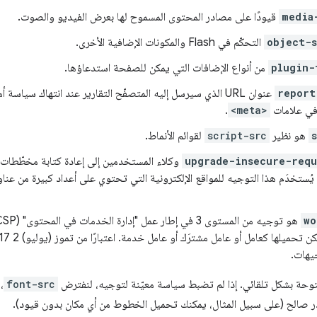
media
قيودًا على مصادر المحتوى المسموح لها بعرض الفيديو والصوت.
object-
التحكّم في Flash والمكونات الإضافية الأخرى.
plugin-
من أنواع الإضافات التي يمكن للصفحة استدعاؤها.
report
عنوان URL الذي سيرسل إليه المتصفّح التقارير عند انتهاك سياس
في علامات
<meta>
.
هو نظير
script-src
لقوائم الأنماط.
upgrade-insecure-requ
wo
يهات.
وحة بشكل تلقائي. إذا لم تضبط سياسة معيّنة لتوجيه، لنفترض
font-src
،
صالح (على سبيل المثال، يمكنك تحميل الخطوط من أي مكان بدون قيود).