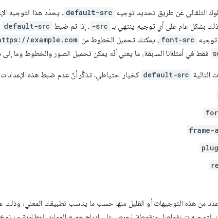
سلوك التلقائي عن طريق تحديد توجيه
default-src
. يحدّد هذا التوجيه الإ
 ذلك بشكل عام على أي توجيه ينتهي بـ
-src
. إذا تم ضبط
default-src
ع
 توجيه
font-src
، يمكنك تحميل الخطوط من
https://example.com
s
فقط في أمثلةنا السابقة، ما يعني أنّه يمكن تحميل الصور والخطوط وما إلى 
 التالية
default-src
كخيار احتياطي. تذكَّر أنّ عدم ضبط هذه الإعدادات 
fo
frame-
plu
r
دد من هذه التوجيهات أو القليل منها حسب ما يناسب تطبيقك المعني، وذلك ع
جميع
الموارد المطلوبة من نوع