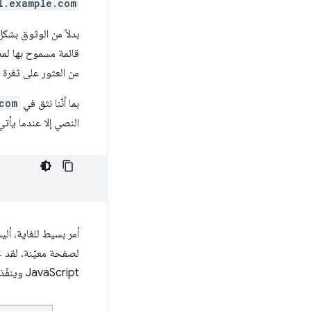
l.example.com
بدلاً من الوثوق بشك
قائمة مسموح بها لمص
من العثور على ثغرة ل
بما أنّنا نثق في
com
النصي إلا عندما يأت
أمر بسيط للغاية، أل
لصفحة معيّنة. لقد ح
JavaScript وينفّذه من