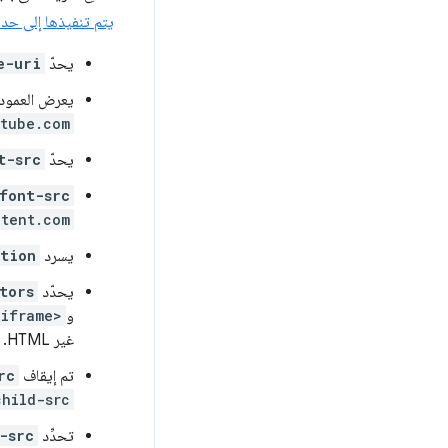
يتم تنفيذها إلى حد 
يحدّ
e-uri
يعرض العمود
utube.com
يحدّ
t-src
font-src
ntent.com
يسرد
tion
يحدّد
tors
و
<iframe>
غير HTML.
تم إيقاف
rc
child-src
تحدِّد
-src