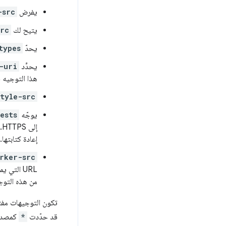
يفرض
-src
يتيح لك
src
يحدّ
types
يحدِّد
-uri
هذا التوجيه 
style-src
يوجّه
ests
إعادة كتابتها.
rker-src
URL التي يمكن تحميلها كعامل أو عامل مشترَك أو عامل خدمة. اعتبارًا من تموز (يوليو) 2 2017، تم تنفيذ
من هذه التوج
تكون التوجيهات مفت
قد حدّدت
*
كمصدر 