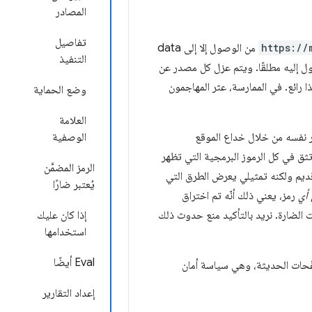
المصادر
تفاصيل
https://
من الوصول إلا إلى data
التنفيذ
 إليه مطلقًا. ويتم عزل كل مصدر عن
ا رائع. في الممارسة، عثر المهاجمون
وضع الحماية
العلامة
نفسه من خلال خداع الموقع
الوصفية
ثق في كل الرموز البرمجية التي تظهر
الرمز المضمَّن
ديم ولكنه تمثيلي يعرض الطرق التي
يُعتبر ضارًا
أي
رمز، يعني ذلك أنّه تم اختراق
 الضارة. نريد بالتأكيد منع حدوث ذلك
إذا كان عليك
استخدامها
Eval أيضًا
XSS وتأثيرها بشكل كبير في المتصفّحات الحديثة، وهي سياسة أمان
إعداد التقارير