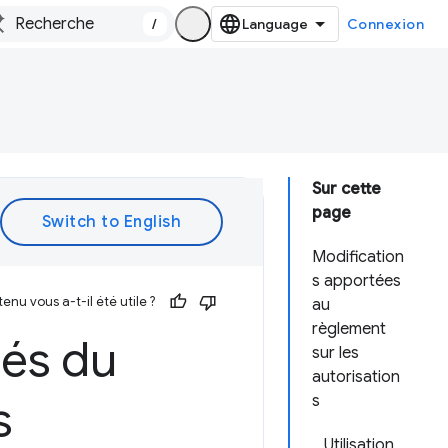
/
Connexion
Sur cette
page
Modification
s apportées
enu vous a-t-il été utile ?
au
règlement
tés du
sur les
autorisation
s
s
Utilisation