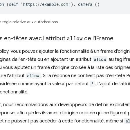
ion=(self "https://example.com"), camera=()
 règle relative aux autorisations.
 en-têtes avec l'attribut
allow
de l'i
Frame
icy, vous pouvez ajouter la fonctionnalité à un frame d'origine
rigines de l'en-tête ou en ajoutant un attribut
allow
au tag ifr
si vous ajoutez un frame d'origine croisée à la liste des origine
ure l'attribut
allow
. Si la réponse ne contient pas d'en-tête Pe
nsidérée comme ayant la valeur par défaut
*
. L'ajout de l'attr
onctionnalité.
, nous recommandons aux développeurs de définir expliciteme
éponse, afin que les iFrames d'origine croisée qui ne figurent p
et ne puissent pas accéder à cette fonctionnalité, même si
a