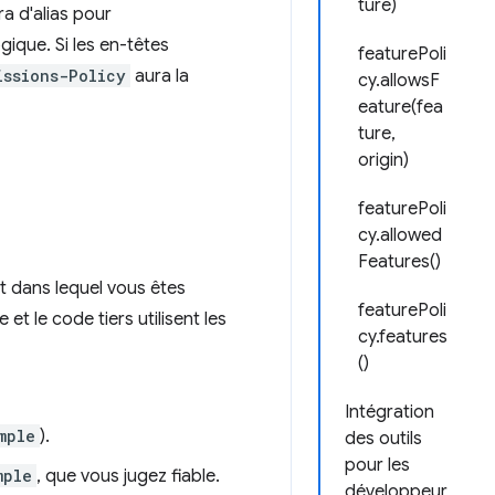
ture)
ra d'alias pour
ogique. Si les en-têtes
featurePoli
issions-Policy
aura la
cy.allowsF
eature(fea
ture,
origin)
featurePoli
cy.allowed
Features()
t dans lequel vous êtes
featurePoli
et le code tiers utilisent les
cy.features
()
Intégration
mple
).
des outils
pour les
mple
, que vous jugez fiable.
développeur