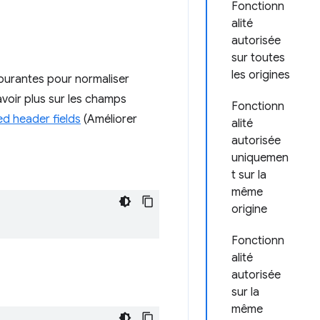
Fonctionn
alité
autorisée
sur toutes
les origines
ourantes pour normaliser
avoir plus sur les champs
Fonctionn
ed header fields
(Améliorer
alité
autorisée
uniquemen
t sur la
même
origine
Fonctionn
alité
autorisée
sur la
même