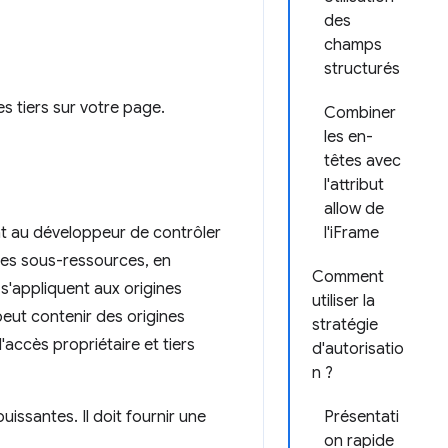
des
champs
structurés
s tiers sur votre page.
Combiner
les en-
têtes avec
l'attribut
allow de
nt au développeur de contrôler
l'iFrame
 ses sous-ressources, en
Comment
s'appliquent aux origines
utiliser la
 peut contenir des origines
stratégie
'accès propriétaire et tiers
d'autorisatio
n ?
puissantes. Il doit fournir une
Présentati
on rapide