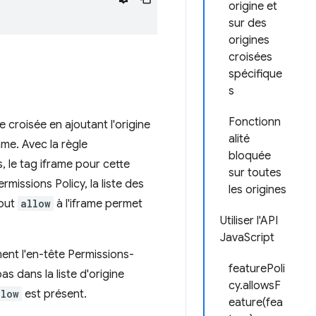
origine et
sur des
origines
croisées
spécifique
s
Fonctionn
 croisée en ajoutant l'origine
alité
ame. Avec la règle
bloquée
s, le tag iframe pour cette
sur toutes
rmissions Policy, la liste des
les origines
ibut
allow
à l'iframe permet
Utiliser l'API
JavaScript
nt l'en-tête Permissions-
featurePoli
as dans la liste d'origine
cy.allowsF
llow
est présent.
eature(fea