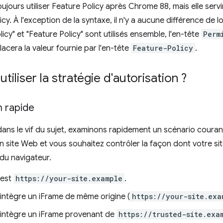
ujours utiliser Feature Policy après Chrome 88, mais elle servi
cy. À l'exception de la syntaxe, il n'y a aucune différence de l
icy" et "Feature Policy" sont utilisés ensemble, l'en-tête
Perm
lacera la valeur fournie par l'en-tête
Feature-Policy
.
iliser la stratégie d'autorisation ?
n rapide
dans le vif du sujet, examinons rapidement un scénario couran
n site Web et vous souhaitez contrôler la façon dont votre site 
 du navigateur.
 est
https://your-site.example
.
 intègre un iFrame de même origine (
https://your-site.exa
e intègre un iFrame provenant de
https://trusted-site.exa