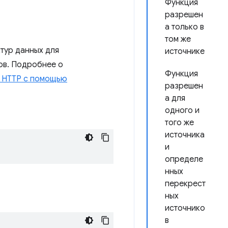
Функция
разрешен
а только в
том же
тур данных для
источнике
ов. Подробнее о
Функция
 HTTP с помощью
разрешен
а для
одного и
того же
источника
и
определе
нных
перекрест
ных
источнико
в