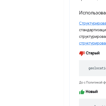
Использова
Структуриров
стандартизаци
структурирован
структурирова
Старый
  geolocati
До с Политикой ф
Новый