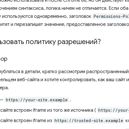
 можно использовать и после Chrome 88, но он действует к
лючением синтаксиса, логика ничем не отличается. Если оба 
icy используются одновременно, заголовок
Permissions-Po
итет и перезапишет значение, предоставленное заголовк
ьзовать политику разрешений?
зор
лубляться в детали, кратко рассмотрим распространенный
дельцем веб-сайта и хотите контролировать, как ваш сайт
ера.
 —
https://your-site.example
.
сайте встроен iframe из того же источника (
https://your
сайте встроен iframe из
https://trusted-site.example
к