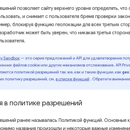
шений позволяет сайту верхнего уровня определять, что о
льзовать, и снимает с пользователя бремя проверки закон
имер, блокируя функцию геолокации для всех третьих ст
зработчик может быть уверен, что никакая третья сторона
льзователя.
cy Sandbox
— это серия предложений и API для удовлетворения по
онних файлов cookie или других механизмов отслеживания. API Priv
вляются политикой разрешений так же, как и такие функции, как
geo
их политику разрешений, см.
в списке функций
. Обратите внимание
я в политике разрешений
ешений ранее называлась Политикой функций. Основные 
помимо названия произошли и некоторые важные изменени