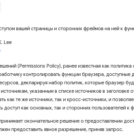
ступом вашей страницы и сторонних фреймов на ней к фун
K. Lee
шений (Permissions Policy), ранее известная как политика ф
работчику контролировать функции браузера, доступные 
ресурсов, декларируя набор политик, которые браузер буд
источникам, указанным в списке источников в заголовке о
ь как те же источники, так и кросс-источники, и позволя
ь доступ как основных, так и сторонних пользователей к 
принимает окончательное решение о предоставлении дос
лжен предоставить явное разрешение, приняв запрос.