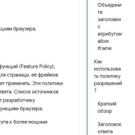
Объедини
те
заголовки
с
кциям браузера.
атрибутом
allow
iframe
Как
ункций (Feature Policy),
использова
для страницы, её фреймов
ть политику
ет применять. Эти политики
разрешений
?
твета. Список источников
ет разработчику
Краткий
функциям браузера.
обзор
тупа к более мощным
Заголовок
ответа