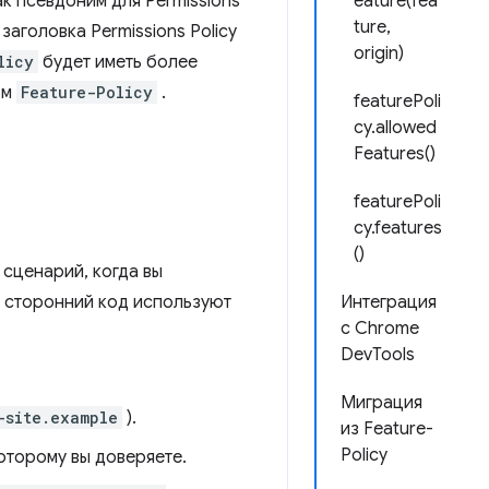
ак псевдоним для Permissions
eature(fea
ture,
заголовка Permissions Policy
origin)
licy
будет иметь более
ом
Feature-Policy
.
featurePoli
cy.allowed
Features()
featurePoli
cy.features
()
 сценарий, когда вы
 и сторонний код используют
Интеграция
с Chrome
DevTools
Миграция
-site.example
).
из Feature-
Policy
оторому вы доверяете.