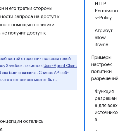
HTTP
н и его третьи стороны
Permission
ности запроса на доступ к
s-Policy
орон с помощью политики
Атрибут
 не получит доступ к
allow
iframe
Примеры
требностей сторонних пользователей
настроек
acy Sandbox, такие как
User-Agent Client
политики
и
. Список API веб-
location
camera
разрешений
, что этот список может быть
Функция
разрешен
а для всех
источнико
в
концепции остались
я.