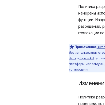
Политика разре
намерены испо
функции. Напр
разрешений, ра
геолокации по
Примечание:
Priva
без использования стор
Hints
и
Topics API
, упра
платформ, использующ
устаревшим.
Изменени
Политика разр
прежними, но 