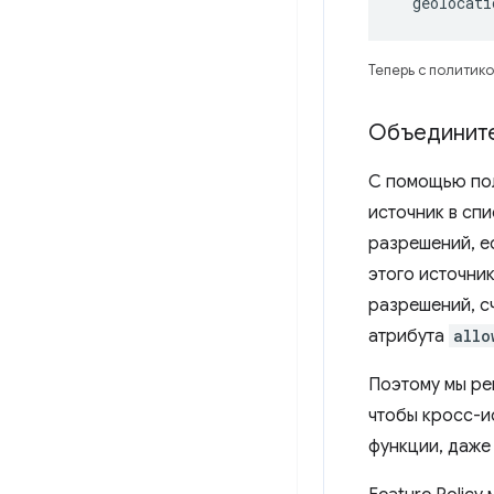
  geolocat
Теперь с политик
Объедините
С помощью пол
источник в сп
разрешений, ес
этого источни
разрешений, с
атрибута
allo
Поэтому мы ре
чтобы кросс-ис
функции, даже