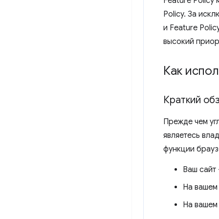
Feature Policy
Policy. За иск
и Feature Pol
высокий приор
Как испол
Краткий об
Прежде чем уг
являетесь вла
функции брауз
Ваш сайт
На вашем 
На вашем 