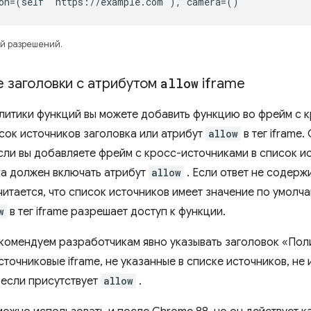
ion=(self "https://example.com"), camera=()
ой разрешений.
 заголовки с атрибутом
allow
iframe
итики функций вы можете добавить функцию во фрейм с к
исок источников заголовка или атрибут
allow
в тег iframe
ли вы добавляете фрейм с кросс-источниками в список ист
ка должен включать атрибут
allow
. Если ответ не содерж
читается, что список источников имеет значение по умол
w
в тег iframe разрешает доступ к функции.
комендуем разработчикам явно указывать заголовок «Поли
точниковые iframe, не указанные в списке источников, не 
 если присутствует
allow
.