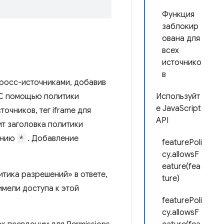
Функция
заблокир
ована для
всех
источнико
в
росс-источниками, добавив
. С помощью политики
Используйт
е JavaScript
очников, тег iframe для
API
ит заголовка политики
чанию
*
. Добавление
featurePoli
cy.allowsF
eature(fea
тика разрешений» в ответе,
ture)
имели доступа к этой
featurePoli
cy.allowsF