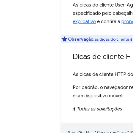
As dicas do cliente User-A
especificado pelo cabeçalh
explicativo
e confira a
prop
Observação
:as dicas do cliente
s
Dicas de cliente 
As dicas de cliente HTTP d
Por padrão, o navegador reto
é um dispositivo móvel:
⬆️
Todas as solicitações
Sec-CH-UA: "Chromium";v="9