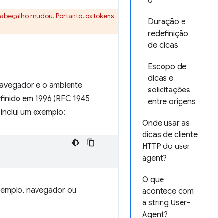
o
 cabeçalho mudou. Portanto, os tokens
Duração e
redefinição
de dicas
Escopo de
dicas e
navegador e o ambiente
solicitações
definido em 1996 (RFC 1945
entre origens
 inclui um exemplo:
Onde usar as
dicas de cliente
HTTP do user
agent?
O que
exemplo, navegador ou
acontece com
a string User-
Agent?