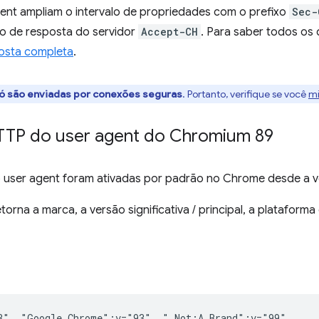
gent ampliam o intervalo de propriedades com o prefixo
Sec-
o de resposta do servidor
Accept-CH
. Para saber todos os
osta completa
.
ó são enviadas por conexões seguras
. Portanto, verifique se você
mi
HTTP do user agent do Chromium 89
o user agent foram ativadas por padrão no Chrome desde a v
rna a marca, a versão significativa / principal, a plataforma 
3", "Google Chrome";v="93", " Not;A Brand";v="99"
