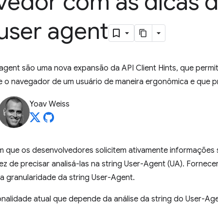
edor com as dicas d
user agent
r agent são uma nova expansão da API Client Hints, que perm
 o navegador de um usuário de maneira ergonômica e que pr
Yoav Weiss
em que os desenvolvedores solicitem ativamente informações s
z de precisar analisá-las na string User-Agent (UA). Fornecer 
 a granularidade da string User-Agent.
onalidade atual que depende da análise da string do User-Age