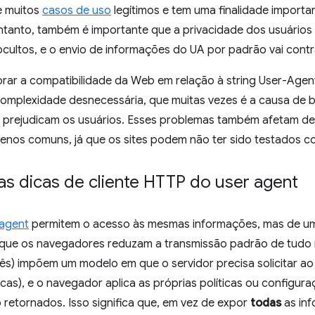
e muitos
casos de uso
legítimos e tem uma finalidade import
entanto, também é importante que a privacidade dos usuários
ultos, e o envio de informações do UA por padrão vai contr
ar a compatibilidade da Web em relação à string User-Agent.
 complexidade desnecessária, que muitas vezes é a causa de
ue prejudicam os usuários. Esses problemas também afetam d
nos comuns, já que os sites podem não ter sido testados c
as dicas de cliente HTTP do user agent
 agent
permitem o acesso às mesmas informações, mas de um
e que os navegadores reduzam a transmissão padrão de tudo n
glês) impõem um modelo em que o servidor precisa solicitar 
icas), e o navegador aplica as próprias políticas ou configur
 retornados. Isso significa que, em vez de expor
todas
as in