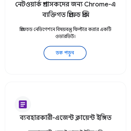
নেটওয়ার্ক প্রশাসকদের জন্য Chrome-এ
ব্যক্তিগত প্রিফেচ প্রক্সি
প্রিফেচড নেভিগেশনে বিষয়বস্তু ফিল্টার করার একটি
ওভারভিউ।
ডক পড়ুন
article
ব্যবহারকারী-এজেন্ট ক্লায়েন্ট ইঙ্গিত