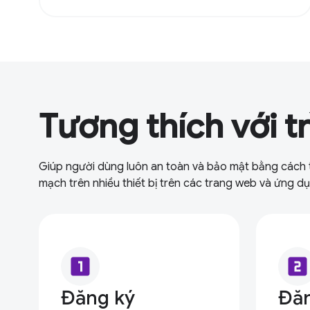
Tương thích với t
Giúp người dùng luôn an toàn và bảo mật bằng cách tí
mạch trên nhiều thiết bị trên các trang web và ứng d
looks_one
looks_two
Đăng ký
Đă