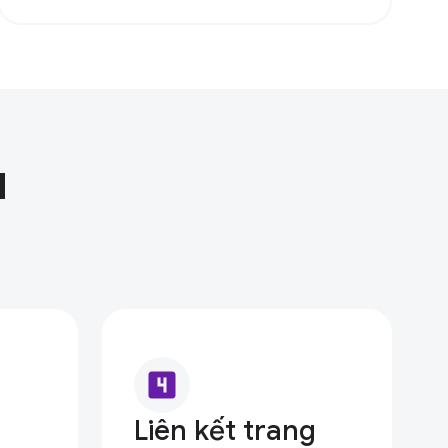
u
looks_4
Liên kết trang