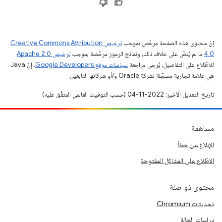
إنّ محتوى هذه الصفحة مرخّص بموجب
ترخيص Creative Commons Attribution
4.0‏
ما لم يُنصّ على خلاف ذلك، ونماذج الرموز مرخّصة بموجب
ترخيص Apache 2.0‏
.
للاطّلاع على التفاصيل، يُرجى مراجعة
سياسات موقع Google Developers‏
. إنّ Java
هي علامة تجارية مسجَّلة لشركة Oracle و/أو شركائها التابعين.
تاريخ التعديل الأخير: 2022-11-04 (حسب التوقيت العالمي المتفَّق عليه)
مساهمة
الإبلاغ عن خطأ
الاطّلاع على المشاكل المفتوحة
محتوى ذو صلة
تحديثات Chromium
دراسات الحالة