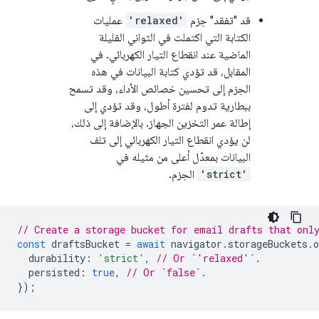
قد "تفقد" حِزم
'relaxed'
عمليات
الكتابة التي اكتملت في الثواني القليلة
الماضية عند انقطاع التيار الكهربائي. في
المقابل، قد تؤدي كتابة البيانات في هذه
الحِزم إلى تحسين خصائص الأداء، وقد تسمح
ببطارية تدوم لفترة أطول، وقد تؤدي إلى
إطالة عمر التخزين الجهاز. بالإضافة إلى ذلك،
لن يؤدي انقطاع التيار الكهربائي إلى تلف
البيانات بمعدّل أعلى من مثيله في
'strict'
الحِزم.
// Create a storage bucket for email drafts that onl
const
draftsBucket
=
await
navigator
.
storageBuckets
.
o
durability
:
'strict'
,
// Or `'relaxed'`.
persisted
:
true
,
// Or `false`.
});