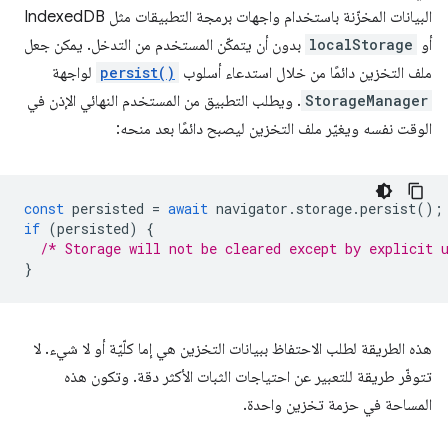
البيانات المخزّنة باستخدام واجهات برمجة التطبيقات مثل IndexedDB
أو
localStorage
بدون أن يتمكّن المستخدم من التدخل. يمكن جعل
ملف التخزين دائمًا من خلال استدعاء أسلوب
persist()
لواجهة
StorageManager
. ويطلب التطبيق من المستخدم النهائي الإذن في
الوقت نفسه ويغيّر ملف التخزين ليصبح دائمًا بعد منحه:
const
persisted
=
await
navigator
.
storage
.
persist
();
if
(
persisted
)
{
/* Storage will not be cleared except by explicit 
}
هذه الطريقة لطلب الاحتفاظ ببيانات التخزين هي إما كلّيّة أو لا شيء. لا
تتوفّر طريقة للتعبير عن احتياجات الثبات الأكثر دقة. وتكون هذه
المساحة في حزمة تخزين واحدة.