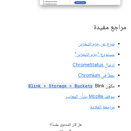
مراجع مفيدة
شرح عن حِزم التخزين
مستودع "حِزم التخزين"
إدخال ChromeStatus
خطأ في Chromium
مكوّن Blink
Blink > Storage > Buckets
موقف Mozilla بشأن المعايير
مراجعة العلامة
هل كان المحتوى مفيدًا؟