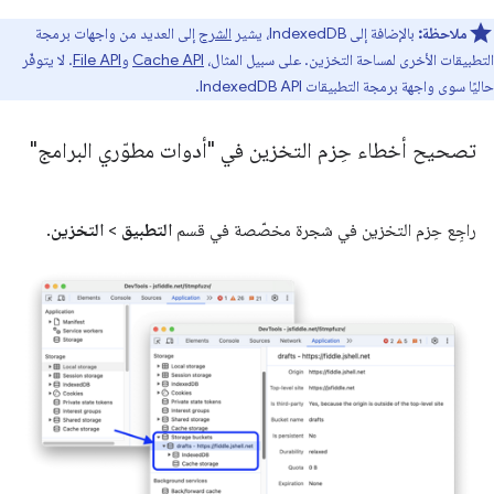
ملاحظة:
بالإضافة إلى IndexedDB، يشير
الشرح
إلى العديد من واجهات برمجة
التطبيقات الأخرى لمساحة التخزين. على سبيل المثال،
Cache API
و
File API
. لا يتوفّر
حاليًا سوى واجهة برمجة التطبيقات IndexedDB API.
تصحيح أخطاء حِزم التخزين في "أدوات مطوّري البرامج"
راجِع حِزم التخزين في شجرة مخصّصة في قسم
التطبيق
>
التخزين
.