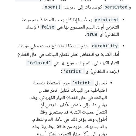
و
persisted
كوسيطات إلى الطريقة
open()
:
persisted
يحدِّد ما إذا كان يجب الاحتفاظ بمجموعة
التخزين أم لا. القيم المسموح بها هي
false
(الإعداد
التلقائي) أو
true
.
durability
يقدّم تلميحًا للمتصفّح يساعده في موازنة
أداء الكتابة مع انخفاض خطر فقدان البيانات في حال انقطاع
التيار الكهربائي. القيم المسموح بها هي
'relaxed'
(الإعداد التلقائي) أو
'strict'
:
تحاول
'strict'
حِزم الاحتفاظ بنسخة
احتياطية من البيانات تقليل خطر فقدان
البيانات في حال انقطاع التيار الكهربائي. وقد
يؤدي ذلك إلى خفض الأداء، ما يعني أنّ
اكتمال عمليات الكتابة قد يستغرق وقتًا
أطول، وقد يؤثر ذلك في الأداء العام للنظام،
وقد يستهلك المزيد من طاقة البطارية، وقد
يؤدي إلى تآكل جهاز التخزين بشكلٍ أسرع.