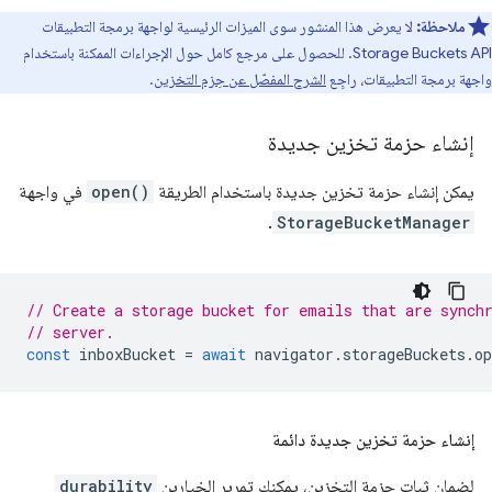
ملاحظة:
لا يعرض هذا المنشور سوى الميزات الرئيسية لواجهة برمجة التطبيقات
Storage Buckets API. للحصول على مرجع كامل حول الإجراءات الممكنة باستخدام
واجهة برمجة التطبيقات، راجِع
الشرح المفصّل عن حِزم التخزين
.
إنشاء حزمة تخزين جديدة
يمكن إنشاء حزمة تخزين جديدة باستخدام الطريقة
open()
في واجهة
.
StorageBucketManager
// Create a storage bucket for emails that are synch
// server.
const
inboxBucket
=
await
navigator
.
storageBuckets
.
op
إنشاء حزمة تخزين جديدة دائمة
لضمان ثبات حزمة التخزين، يمكنك تمرير الخيارين
durability