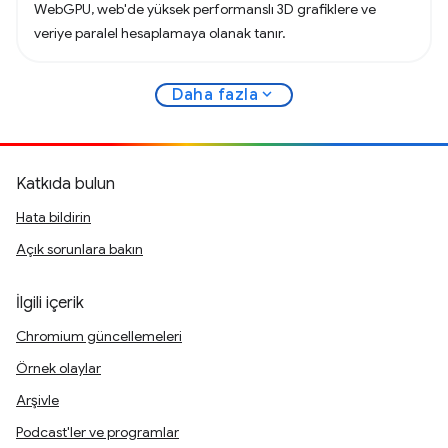
WebGPU, web'de yüksek performanslı 3D grafiklere ve
veriye paralel hesaplamaya olanak tanır.
expand_more
Daha fazla
Katkıda bulun
Hata bildirin
Açık sorunlara bakın
İlgili içerik
Chromium güncellemeleri
Örnek olaylar
Arşivle
Podcast'ler ve programlar