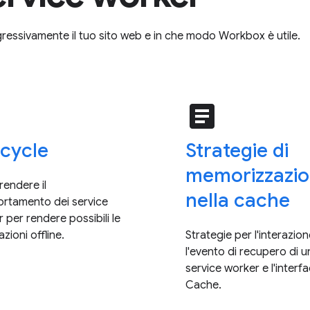
ressivamente il tuo sito web e in che modo Workbox è utile.
e
article
ecycle
Strategie di
memorizzazi
endere il
nella cache
rtamento dei service
 per rendere possibili le
azioni offline.
Strategie per l'interazion
l'evento di recupero di u
service worker e l'interf
Cache.