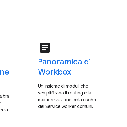
article
Panoramica di
one
Workbox
Un insieme di moduli che
semplificano il routing e la
e tra
memorizzazione nella cache
n
dei Service worker comuni.
accia