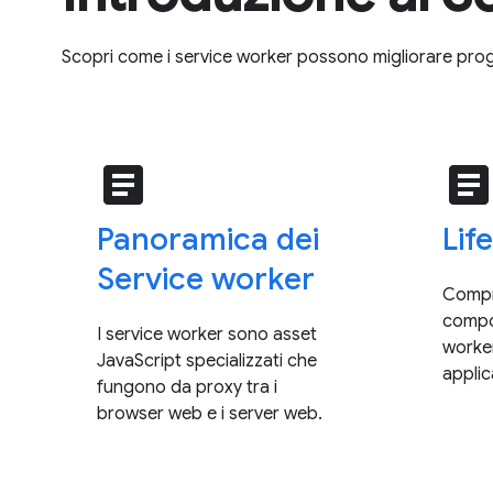
Scopri come i service worker possono migliorare prog
article
articl
Panoramica dei
Lif
Service worker
Compr
compo
I service worker sono asset
worker
JavaScript specializzati che
applic
fungono da proxy tra i
browser web e i server web.