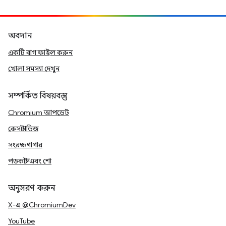
অবদান
একটি বাগ ফাইল করুন
খোলা সমস্যা দেখুন
সম্পর্কিত বিষয়বস্তু
Chromium আপডেট
কেস স্টাডিজ
সংরক্ষণাগার
পডকাস্ট এবং শো
অনুসরণ করুন
X-এ @ChromiumDev
YouTube