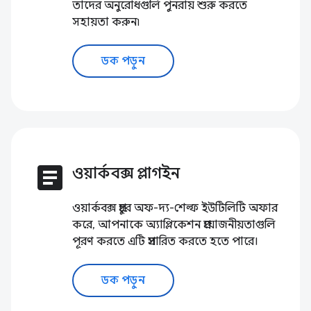
তাদের অনুরোধগুলি পুনরায় শুরু করতে
সহায়তা করুন৷
ডক পড়ুন
article
ওয়ার্কবক্স প্লাগইন
ওয়ার্কবক্স প্রচুর অফ-দ্য-শেল্ফ ইউটিলিটি অফার
করে, আপনাকে অ্যাপ্লিকেশন প্রয়োজনীয়তাগুলি
পূরণ করতে এটি প্রসারিত করতে হতে পারে।
ডক পড়ুন