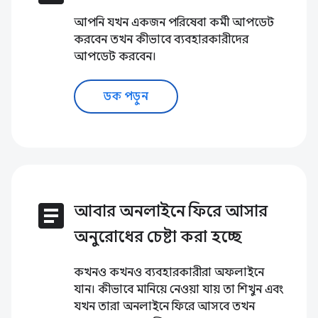
আপনি যখন একজন পরিষেবা কর্মী আপডেট
করবেন তখন কীভাবে ব্যবহারকারীদের
আপডেট করবেন।
ডক পড়ুন
article
আবার অনলাইনে ফিরে আসার
অনুরোধের চেষ্টা করা হচ্ছে
কখনও কখনও ব্যবহারকারীরা অফলাইনে
যান। কীভাবে মানিয়ে নেওয়া যায় তা শিখুন এবং
যখন তারা অনলাইনে ফিরে আসবে তখন