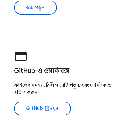
ডক্স পড়ুন
web
GitHub-এ ওয়ার্কবক্স
ফাইলের সমস্যা, রিলিজ নোট পড়ুন, এবং সোর্স কোড
ব্রাউজ করুন।
GitHub
দেখুন
open_in_new