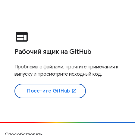
web
Рабочий ящик на GitHub
Проблемы с файлами, прочтите примечания к
выпуску и просмотрите исходный код.
Посетите GitHub
open_in_new
Способствовать