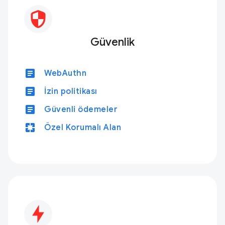
Güvenlik
article
WebAuthn
article
İzin politikası
article
Güvenli ödemeler
pages
Özel Korumalı Alan