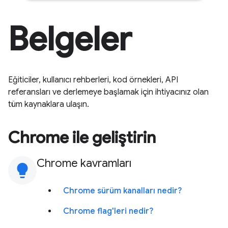
Belgeler
Eğiticiler, kullanıcı rehberleri, kod örnekleri, API
referansları ve derlemeye başlamak için ihtiyacınız olan
tüm kaynaklara ulaşın.
Chrome ile geliştirin
Chrome kavramları
lightbulb
Chrome sürüm kanalları nedir?
Chrome flag'leri nedir?