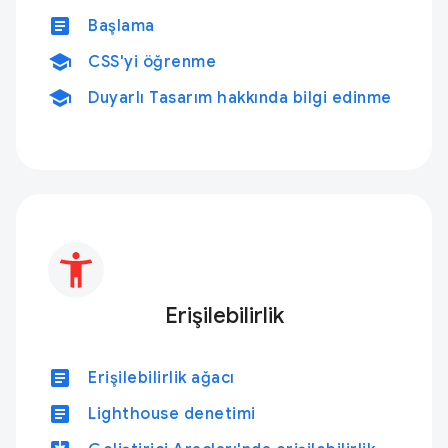
article
Başlama
school
CSS'yi öğrenme
school
Duyarlı Tasarım hakkında bilgi edinme
Erişilebilirlik
article
Erişilebilirlik ağacı
article
Lighthouse denetimi