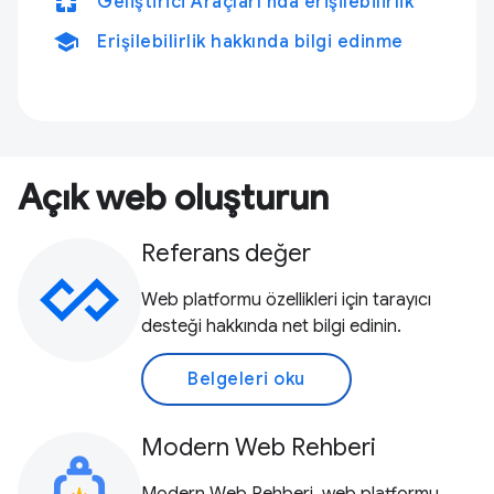
pages
Geliştirici Araçları'nda erişilebilirlik
school
Erişilebilirlik hakkında bilgi edinme
Açık web oluşturun
Referans değer
Web platformu özellikleri için tarayıcı
desteği hakkında net bilgi edinin.
Belgeleri oku
Modern Web Rehberi