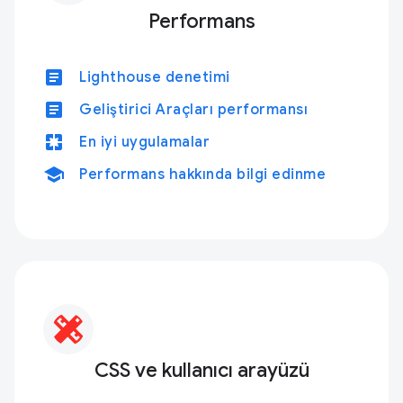
Performans
article
Lighthouse denetimi
article
Geliştirici Araçları performansı
pages
En iyi uygulamalar
school
Performans hakkında bilgi edinme
CSS ve kullanıcı arayüzü