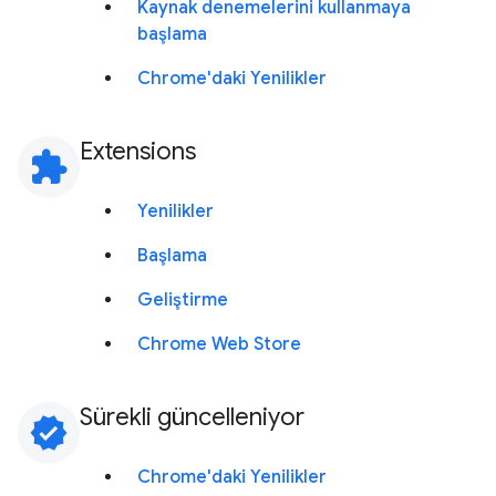
Kaynak denemelerini kullanmaya
başlama
Chrome'daki Yenilikler
Extensions
extension
Yenilikler
Başlama
Geliştirme
Chrome Web Store
Sürekli güncelleniyor
verified
Chrome'daki Yenilikler