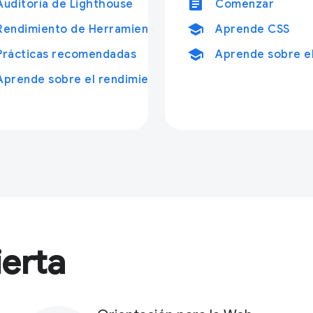
article
Auditoría de Lighthouse
Comenzar
school
Rendimiento de Herramientas para desarrolladores
Aprende CSS
school
Prácticas recomendadas
Aprende sobre el
Aprende sobre el rendimiento
erta