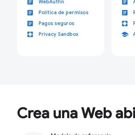
article
article
WebAuthn
article
article
Política de permisos
article
pages
Pagos seguros
pages
school
Privacy Sandbox
Crea una Web abi