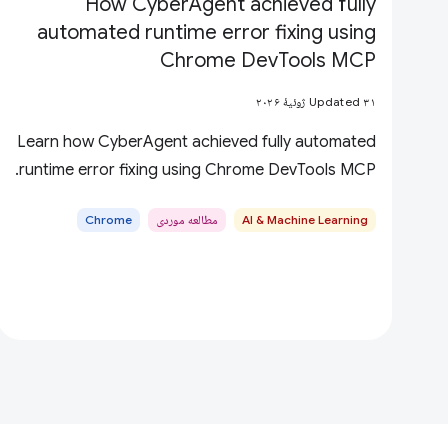
How CyberAgent achieved fully
automated runtime error fixing using
Chrome DevTools MCP
Updated ۳۱ ژوئیهٔ ۲۰۲۶
Learn how CyberAgent achieved fully automated
runtime error fixing using Chrome DevTools MCP.
AI & Machine Learning
مطالعه موردی
Chrome