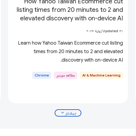
How Yahoo Taiwan Ecommerce cut
listing times from 20 minutes to 2 and
elevated discovery with on-device AI
Updated ۳۱ ژوئیهٔ ۲۰۲۶
Learn how Yahoo Taiwan Ecommerce cut listing
times from 20 minutes to 2 and elevated
discovery with on-device AI.
AI & Machine Learning
مطالعه موردی
Chrome
expand_more
بیشتر