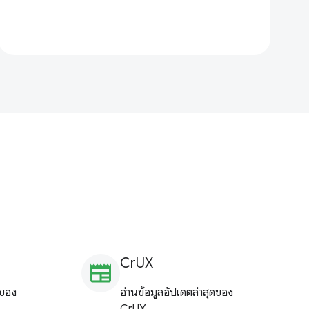
CrUX
newspaper
ดของ
อ่านข้อมูลอัปเดตล่าสุดของ
CrUX