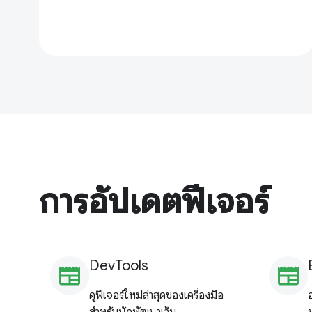
การอัปเดตฟีเจอร์
DevTools
newspaper
newspaper
ดูฟีเจอร์ใหม่ล่าสุดของเครื่องมือ
สำหรับนักพัฒนาเว็บ