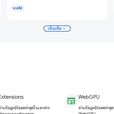
พาสคีย์
expand_more
เพิ่มเติม
Extensions
WebGPU
newspaper
อ่านข้อมูลอัปเดตล่าสุดในเอกสาร
อ่านข้อมูลอัปเดตล่าสุ
ประกอบของส่วนขยาย
WebGPU