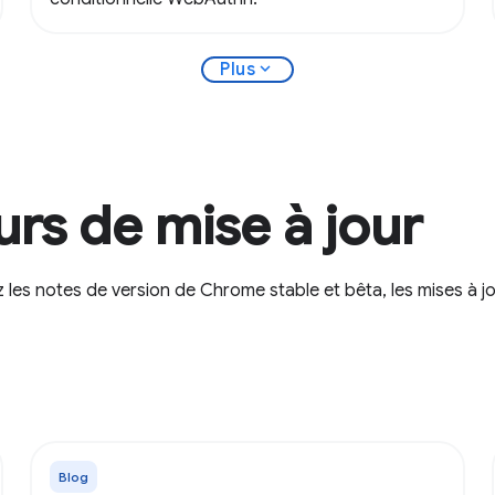
expand_more
Plus
urs de mise à jour
les notes de version de Chrome stable et bêta, les mises à j
Blog