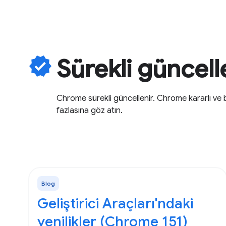
verified
Sürekli güncell
Chrome sürekli güncellenir. Chrome kararlı v
fazlasına göz atın.
Blog
Geliştirici Araçları'ndaki
yenilikler (Chrome 151)