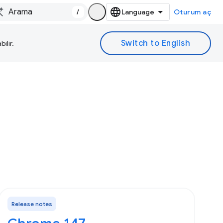
/
Oturum aç
ilir.
Release notes