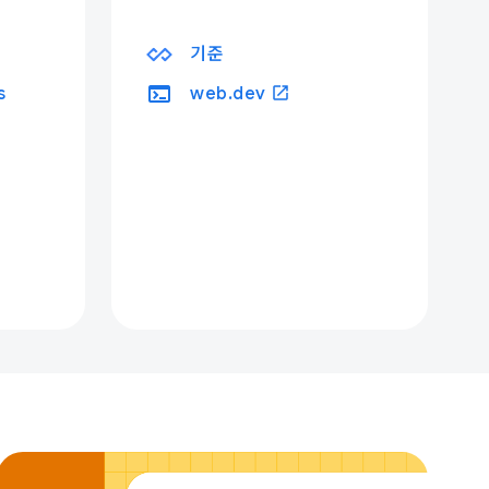
기준
terminal
open_in_new
s
web.dev