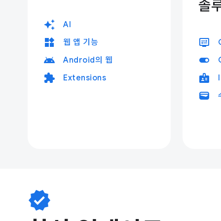
솔
auto_awesome
AI
widgets
display_settings
웹 앱 기능
android
toggle_on
Android의 웹
extension
badge
Extensions
wallet
verified