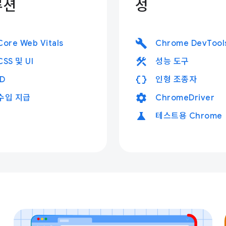
루션
성
build
Core Web Vitals
Chrome DevTool
construction
CSS 및 UI
성능 도구
data_object
ID
인형 조종자
settings
수입 지급
ChromeDriver
science
테스트용 Chrome