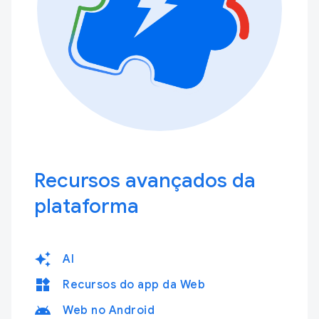
Recursos avançados da
plataforma
auto_awesome
AI
widgets
Recursos do app da Web
android
Web no Android