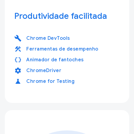
Produtividade facilitada
build
Chrome DevTools
construction
Ferramentas de desempenho
data_object
Animador de fantoches
settings
ChromeDriver
science
Chrome for Testing