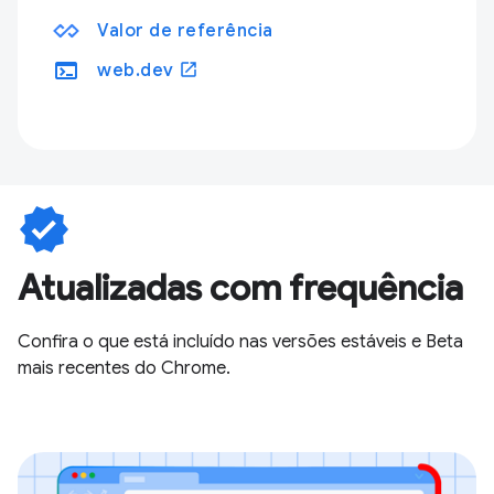
Valor de referência
terminal
open_in_new
web.dev
verified
Atualizadas com frequência
Confira o que está incluído nas versões estáveis e Beta
mais recentes do Chrome.