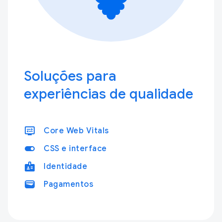
Soluções para
experiências de qualidade
display_settings
Core Web Vitals
toggle_on
CSS e interface
badge
Identidade
wallet
Pagamentos