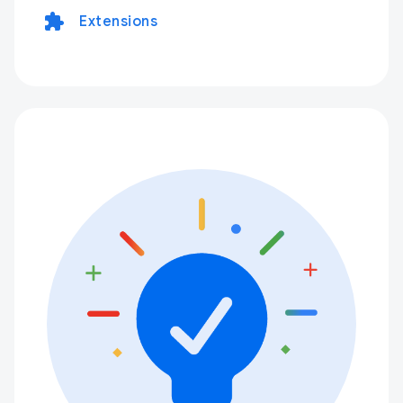
extension
Extensions