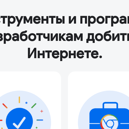
струменты и програ
зработчикам добить
Интернете.