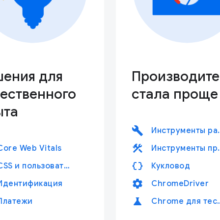
шения для
Производите
чественного
стала проще
ыта
build
Инструменты 
construction
Core Web Vitals
Инструменты 
data_object
CSS и пользовательский интерфейс, CSS и пользовательский интерфейс, CSS и пользовательский интерфейс
Кукловод
settings
Идентификация
ChromeDriver
science
Платежи
Chrome для 