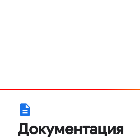
description
Документация