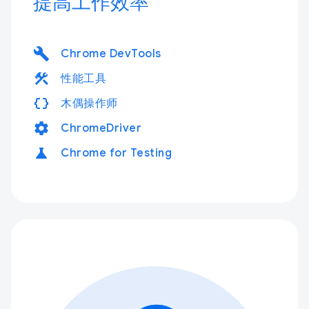
提高工作效率
build
Chrome DevTools
construction
性能工具
data_object
木偶操作师
settings
ChromeDriver
science
Chrome for Testing