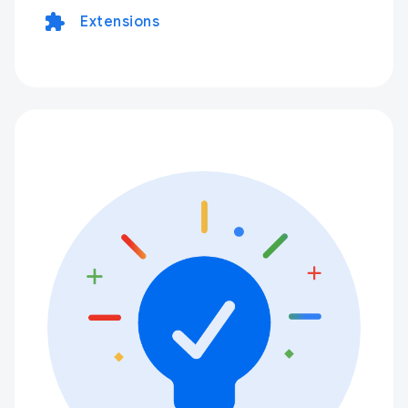
extension
Extensions