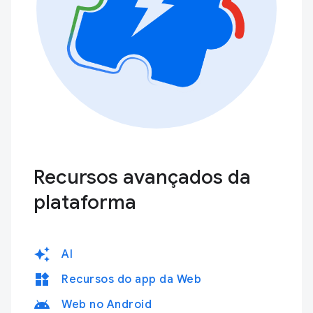
Recursos avançados da
plataforma
auto_awesome
AI
widgets
Recursos do app da Web
android
Web no Android