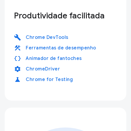
Produtividade facilitada
build
Chrome DevTools
construction
Ferramentas de desempenho
data_object
Animador de fantoches
settings
ChromeDriver
science
Chrome for Testing