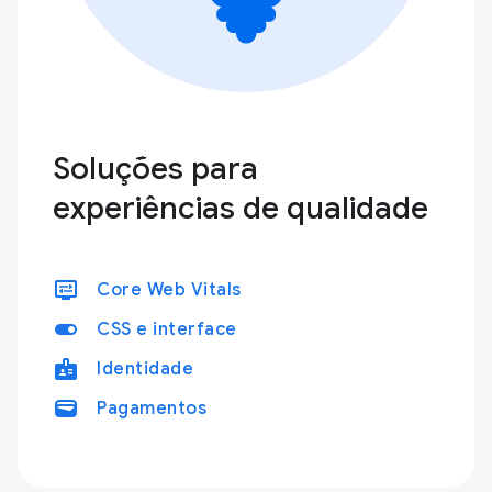
Soluções para
experiências de qualidade
display_settings
Core Web Vitals
toggle_on
CSS e interface
badge
Identidade
wallet
Pagamentos