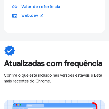
Valor de referência
terminal
open_in_new
web.dev
verified
Atualizadas com frequência
Confira o que está incluído nas versões estáveis e Beta
mais recentes do Chrome.