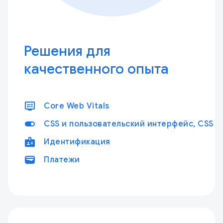
Решения для
качественного опыта
display_settings
Core Web Vitals
toggle_on
CSS и пользовательский интерфейс, CSS и
badge
Идентификация
wallet
Платежи