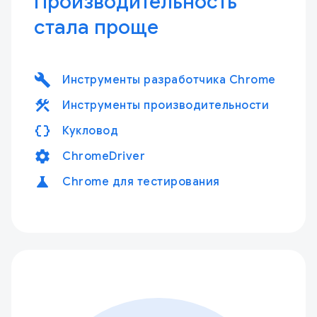
Производительность
стала проще
build
Инструменты разработчика Chrome
construction
Инструменты производительности
data_object
Кукловод
settings
ChromeDriver
science
Chrome для тестирования