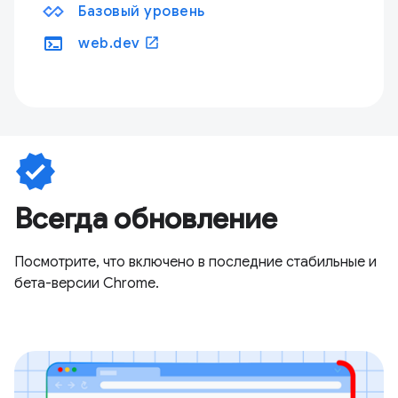
Базовый уровень
terminal
open_in_new
web.dev
verified
Всегда обновление
Посмотрите, что включено в последние стабильные и
бета-версии Chrome.